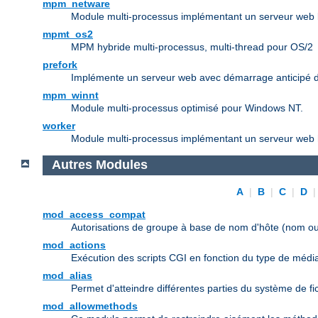
mpm_netware
Module multi-processus implémentant un serveur web b
mpmt_os2
MPM hybride multi-processus, multi-thread pour OS/2
prefork
Implémente un serveur web avec démarrage anticipé d
mpm_winnt
Module multi-processus optimisé pour Windows NT.
worker
Module multi-processus implémentant un serveur web h
Autres Modules
A
|
B
|
C
|
D
mod_access_compat
Autorisations de groupe à base de nom d'hôte (nom ou
mod_actions
Exécution des scripts CGI en fonction du type de médi
mod_alias
Permet d'atteindre différentes parties du système de f
mod_allowmethods