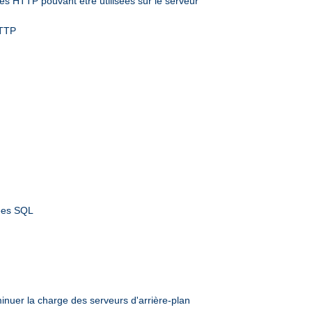
s HTTP pouvant être utilisées sur le serveur
HTTP
nées SQL
inuer la charge des serveurs d'arrière-plan