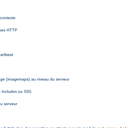
 contexte
nses HTTP
eartbeat
mage (imagemaps) au niveau du serveur
e Includes ou SSI)
du serveur