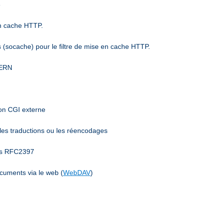
6
en cache HTTP.
(socache) pour le filtre de mise en cache HTTP.
CERN
mon CGI externe
 les traductions ou les réencodages
ées RFC2397
ocuments via le web (
WebDAV
)