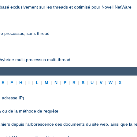
asé exclusivement sur les threads et optimisé pour Novell NetWare
e processus, sans thread
ybride multi-processus multi-thread
|
E
|
F
|
H
|
I
|
L
|
M
|
N
|
P
|
R
|
S
|
U
|
V
|
W
|
X
 adresse IP)
a ou de la méthode de requête.
ichiers depuis l'arborescence des documents du site web, ainsi que la r