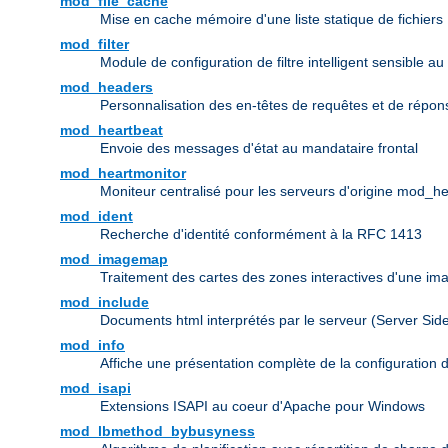
mod_file_cache
Mise en cache mémoire d'une liste statique de fichiers
mod_filter
Module de configuration de filtre intelligent sensible au
mod_headers
Personnalisation des en-têtes de requêtes et de répo
mod_heartbeat
Envoie des messages d'état au mandataire frontal
mod_heartmonitor
Moniteur centralisé pour les serveurs d'origine mod_h
mod_ident
Recherche d'identité conformément à la RFC 1413
mod_imagemap
Traitement des cartes des zones interactives d'une i
mod_include
Documents html interprétés par le serveur (Server Sid
mod_info
Affiche une présentation complète de la configuration 
mod_isapi
Extensions ISAPI au coeur d'Apache pour Windows
mod_lbmethod_bybusyness