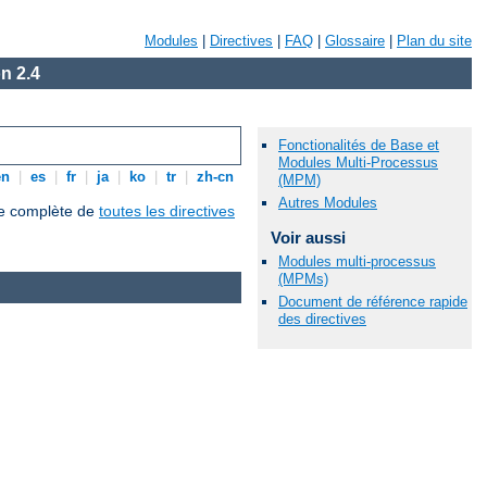
Modules
|
Directives
|
FAQ
|
Glossaire
|
Plan du site
n 2.4
Fonctionalités de Base et
Modules Multi-Processus
en
|
es
|
fr
|
ja
|
ko
|
tr
|
zh-cn
(MPM)
Autres Modules
que complète de
toutes les directives
Voir aussi
Modules multi-processus
(MPMs)
Document de référence rapide
des directives