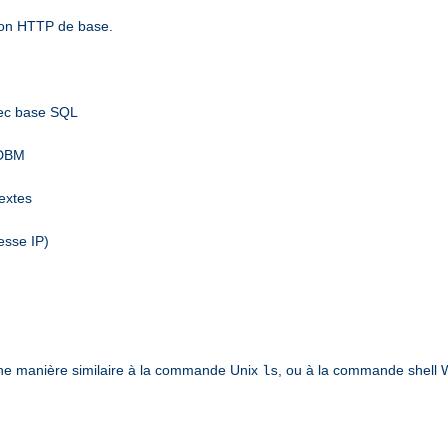
tion HTTP de base.
vec base SQL
 DBM
textes
esse IP)
ne manière similaire à la commande Unix
, ou à la commande shell
ls