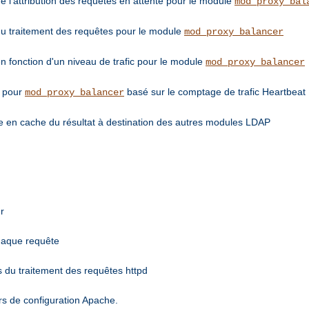
de l'attribution des requêtes en attente pour le module
mod_proxy_bal
 du traitement des requêtes pour le module
mod_proxy_balancer
en fonction d'un niveau de trafic pour le module
mod_proxy_balancer
e pour
basé sur le comptage de trafic Heartbeat
mod_proxy_balancer
 en cache du résultat à destination des autres modules LDAP
r
chaque requête
s du traitement des requêtes httpd
rs de configuration Apache.