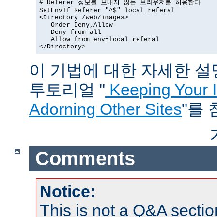
# Referer 정보를 보내지 않는 브라우저를 허용한다

SetEnvIf Referer "^$" local_referal

<Directory /web/images>

   Order Deny,Allow

   Deny from all

   Allow from env=local_referal

</Directory>
이 기법에 대한 자세한 설명은
투토리얼 "
Keeping Your 
Adorning Other Sites
"를
Comments
Notice:
This is not a Q&A sect