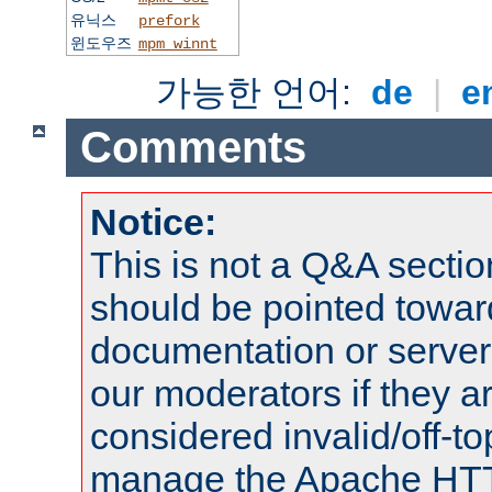
유닉스
prefork
윈도우즈
mpm_winnt
가능한 언어:
de
|
e
Comments
Notice:
This is not a Q&A sect
should be pointed towar
documentation or serve
our moderators if they a
considered invalid/off-t
manage the Apache HTTP