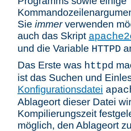
Programms sowie einige
Kommandozeilenargument
Sie
immer
verwenden möc
auch das Skript
apache2
und die Variable
am
HTTPD
Das Erste was
mac
httpd
ist das Suchen und Einle
Konfigurationsdatei
apac
Ablageort dieser Datei wi
Kompilierungszeit festgele
möglich, den Ablageort zu