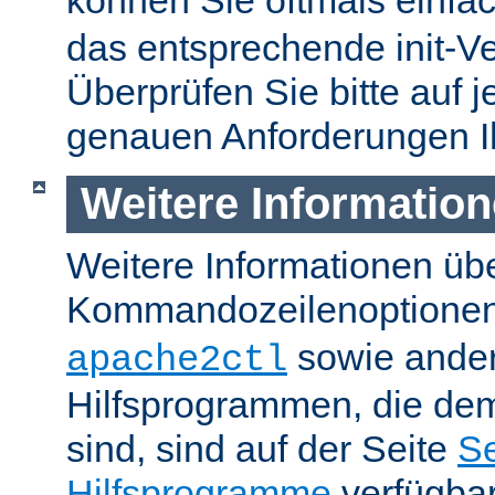
können Sie oftmals einfa
das entsprechende init-Ve
Überprüfen Sie bitte auf j
genauen Anforderungen I
Weitere Informatio
Weitere Informationen üb
Kommandozeilenoptione
sowie ande
apache2ctl
Hilfsprogrammen, die dem
sind, sind auf der Seite
Se
Hilfsprogramme
verfügbar.