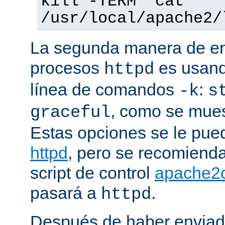
kill -TERM `cat
/usr/local/apache2/
La segunda manera de env
procesos
es usand
httpd
línea de comandos
:
-k
s
, como se mues
graceful
Estas opciones se le pued
httpd
, pero se recomiend
script de control
apache2c
pasará a
.
httpd
Después de haber enviad