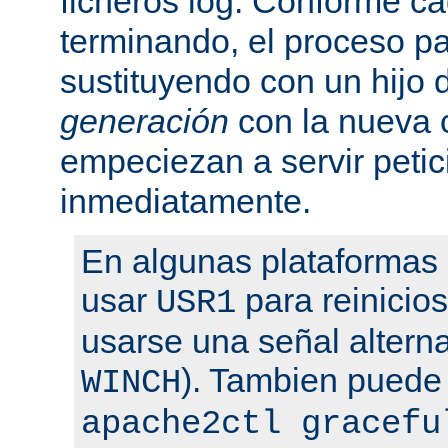
ficheros log. Conforme ca
terminando, el proceso pa
sustituyendo con un hijo
generación
con la nueva 
empeciezan a servir peti
inmediatamente.
En algunas plataformas
usar
para reinicio
USR1
usarse una señal altern
). Tambien puede
WINCH
apache2ctl gracefu