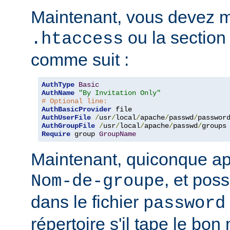
Maintenant, vous devez mo
ou la sectio
.htaccess
comme suit :
AuthType
Basic
AuthName
"By Invitation Only"
# Optional line:
AuthBasicProvider
AuthUserFile
/
usr
/
local
/
apache
/
passwd
/
AuthGroupFile
/
usr
/
local
/
apache
/
passwd
/
Require
 group 
GroupName
Maintenant, quiconque ap
, et pos
Nom-de-groupe
dans le fichier
password
répertoire s'il tape le bo