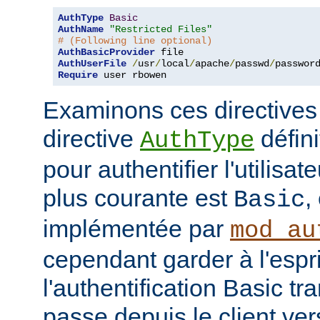
AuthType
Basic
AuthName
"Restricted Files"
# (Following line optional)
AuthBasicProvider
AuthUserFile
/
usr
/
local
/
apache
/
passwd
/
Require
 user rbowen
Examinons ces directives
directive
défini
AuthType
pour authentifier l'utilisa
plus courante est
,
Basic
implémentée par
mod_au
cependant garder à l'espr
l'authentification Basic t
passe depuis le client vers