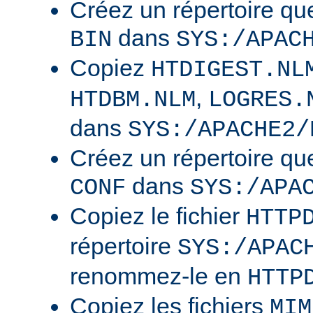
Créez un répertoire qu
dans
BIN
SYS:/APAC
Copiez
HTDIGEST.NL
,
HTDBM.NLM
LOGRES.
dans
SYS:/APACHE2/
Créez un répertoire qu
dans
CONF
SYS:/APA
Copiez le fichier
HTTP
répertoire
SYS:/APAC
renommez-le en
HTTP
Copiez les fichiers
MIM