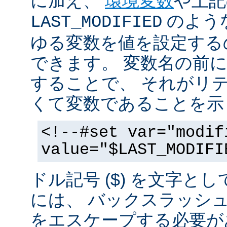
に加え、
環境変数
や上記
のような
LAST_MODIFIED
ゆる変数を値を設定する
できます。 変数名の前にド
することで、 それがリ
くて変数であることを示
<!--#set var="modif
value="$LAST_MODIFI
ドル記号 ($) を文字と
には、 バックスラッシ
をエスケープする必要が