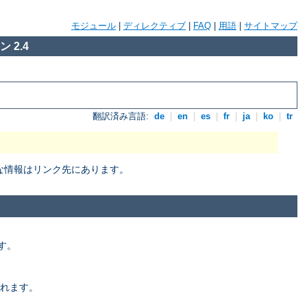
モジュール
|
ディレクティブ
|
FAQ
|
用語
|
サイトマップ
 2.4
翻訳済み言語:
de
|
en
|
es
|
fr
|
ja
|
ko
|
tr
細な情報はリンク先にあります。
す。
れます。