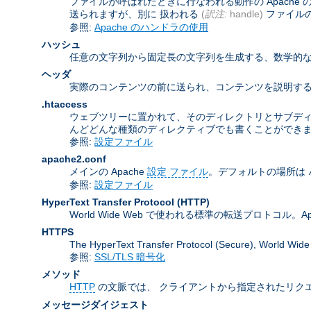
ファイルが呼ばれたときに行なわれる動作の Apach
送られますが、別に 扱われる
(
訳注:
handle)
ファイル
参照:
Apache のハンドラの使用
ハッシュ
任意の文字列から固定長の文字列を生成する、数学的な
ヘッダ
実際のコンテンツの前に送られ、コンテンツを説明する
.htaccess
ウェブツリーに置かれて、そのディレクトリとサブデ
んどどんな種類のディレクティブでも書くことができ
参照:
設定ファイル
apache2.conf
メインの Apache
設定 ファイル
。デフォルトの場所は
参照:
設定ファイル
HyperText Transfer Protocol
(HTTP)
World Wide Web で使われる標準の転送プロトコル。Apa
HTTPS
The HyperText Transfer Protocol (Secure
参照:
SSL/TLS 暗号化
メソッド
HTTP
の文脈では、 クライアントから指定されたリクエ
メッセージダイジェスト