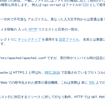
e の内部での表現。 一般にファイルにはファイルの種類に応じて暗黙の
の種類も存在します。 例えば
はファイルが
CGI
として処
cgi-script
一方向で不可逆な アルゴリズム。異なった入力文字列からは普通は違う
メタ情報の 入った
HTTP
リクエストと応答の一部分。
ィレクトリに
ディレクティブ
を適用する
設定ファイル
。 名前とは裏腹
ます。
ですが、実行時やコンパイル時の設定に
/etc/apache2/apache2.conf
che は HTTP/1.1 と呼ばれ、
RFC 2616
で定義されているプロトコルの
), World Wide Web での暗号化された標準の通信機構。これは実際は 単に
SSL
上での
スト行に対応するリソース に対して行なう動作。HTTP では
,
GET
POS