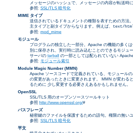
メッセージのハッシュで、メッセージの内容が転送時に
参照:
SSL/TLS 暗号化
MIME タイプ
送信されているドキュメントの種類を表すための方法。 この名前は
主タイプと副タイプからなります。例えば、
text/htm
参照:
mod_mime
モジュール
プログラムの独立した一部分。Apache の機能の多く
別に保存され、実行時に読み込むことのできるモジュ
サーバの
tarball
の一部としては配られていない Apac
参照:
モジュール索引
Module Magic Number
(
MMN
)
Apache ソースコードで定義されている、モジュールの
の変更があったときに変更されます。 MMN が変わる
るために 少し変更する必要さえあるかもしれません。
OpenSSL
SSL/TLS 用のオープンソースツールキット
参照
http://www.openssl.org/
#
パスフレーズ
秘密鍵のファイルを保護するための語句。権限の無いユ
参照:
SSL/TLS 暗号化
平文