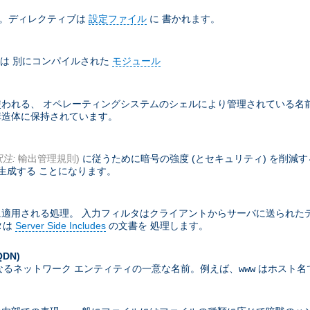
ド。ディレクティブは
設定ファイル
に 書かれます。
は 別にコンパイルされた
モジュール
れる、 オペレーティングシステムのシェルにより管理されている名前付
部構造体に保持されています。
訳注:
輸出管理規則)
に従うために暗号の強度 (とセキュリティ) を削減
生成する ことになります。
適用される処理。 入力フィルタはクライアントからサーバに送られた
タは
Server Side Includes
の文書を 処理します。
QDN)
なるネットワーク エンティティの一意な名前。例えば、
はホスト名
www