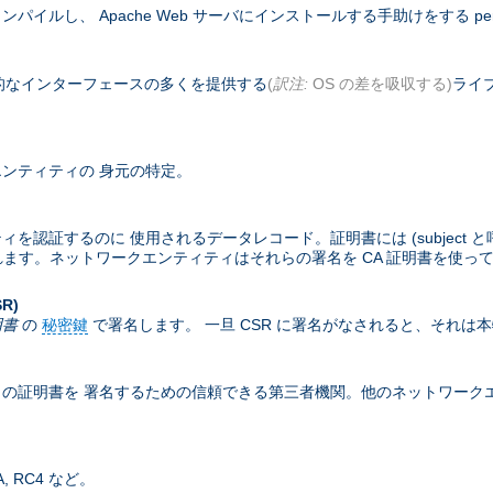
コンパイルし、 Apache Web サーバにインストールする手助けをする pe
基本的なインターフェースの多くを提供する
(
訳注:
OS の差を吸収する)
ライブ
ンティティの 身元の特定。
するのに 使用されるデータレコード。証明書には (subject と呼ばれる
含まれます。ネットワークエンティティはそれらの署名を CA 証明書を使っ
SR)
明書
の
秘密鍵
で署名します。 一旦 CSR に署名がなされると、それは
の証明書を 署名するための信頼できる第三者機関。他のネットワークエン
 RC4 など。