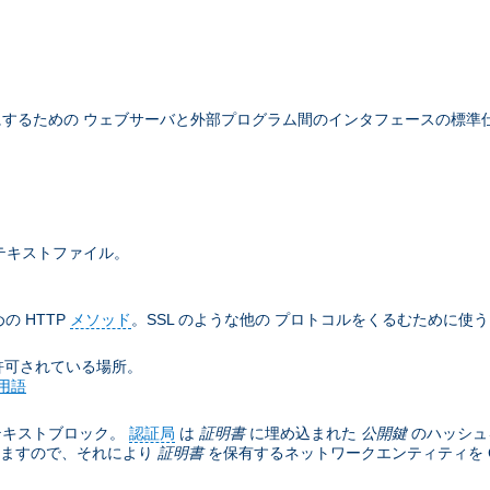
するための ウェブサーバと外部プログラム間のインタフェースの標準
テキストファイル。
の HTTP
メソッド
。SSL のような他の プロトコルをくるむために使
許可されている場所。
用語
テキストブロック。
認証局
は
証明書
に埋め込まれた
公開鍵
のハッシュ
きますので、それにより
証明書
を保有するネットワークエンティティを C