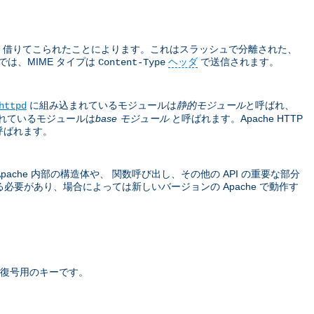
sions から 借りてこられたことによります。これはスラッシュで分離された、
では、MIME タイプは
ヘッダ
で送信されます。
Content-Type
に組み込まれているモジュールは
静的モジュール
と呼ばれ、
httpd
れているモジュールは
base モジュール
と呼ばれます。Apache HTTP
呼ばれます。
che 内部の構造体や、 関数呼び出し、その他の API の重要な部分
要があり、場合によっては新しいバージョンの Apache で動作す
復号用のキーです。