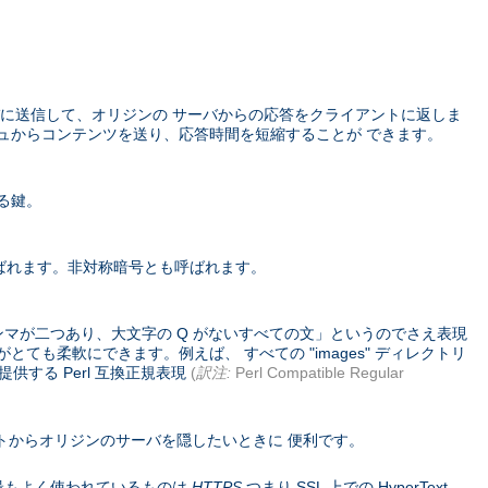
に送信して、オリジンの サーバからの応答をクライアントに返しま
ュからコンテンツを送り、応答時間を短縮することが できます。
る鍵。
ばれます。非対称暗号とも呼ばれます。
ンマが二つあり、大文字の Q がないすべての文」というのでさえ表現
ても柔軟にできます。例えば、 すべての "images" ディレクトリ
供する Perl 互換正規表現
(
訳注:
Perl Compatible Regular
トからオリジンのサーバを隠したいときに 便利です。
コル。 最もよく使われているものは
HTTPS
つまり SSL 上での HyperText