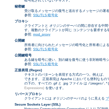
暗号化されていないテキスト。
秘密鍵
受け取るメッセージの復号と送出するメッセージの署
参照:
SSL/TLS 暗号化
プロキシ
クライアントと
オリジンのサーバ
の間に存在する中間
す。複数のクライアントが同じ コンテンツを要求する
参照:
mod_proxy
公開鍵
所有者に向けられたメッセージの暗号化と所有者によ
参照:
SSL/TLS 暗号化
公開鍵暗号
ある鍵を暗号に使い、別の鍵を復号に使う非対称暗号シ
参照:
SSL/TLS 暗号化
正規表現
(Regex)
テキストのパターンを表現する方式の一つ。例えば、 「
できます。 正規表現は Apache においても便利なも
の下の、すべての .gif と .jpg ファイル は
/images/.*
Expressions)
を使います。
リバースプロキシ
クライアントには
オリジンのサーバ
のように見える
プ
Secure Sockets Layer
(SSL)
Netscape Communications Corporat