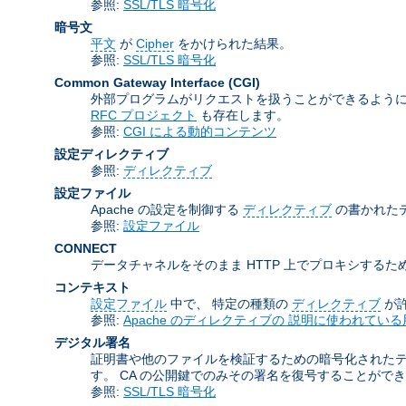
参照:
SSL/TLS 暗号化
暗号文
平文
が
Cipher
をかけられた結果。
参照:
SSL/TLS 暗号化
Common Gateway Interface
(CGI)
外部プログラムがリクエストを扱うことができるように
RFC プロジェクト
も存在します。
参照:
CGI による動的コンテンツ
設定ディレクティブ
参照:
ディレクティブ
設定ファイル
Apache の設定を制御する
ディレクティブ
の書かれた
参照:
設定ファイル
CONNECT
データチャネルをそのまま HTTP 上でプロキシするため
コンテキスト
設定ファイル
中で、 特定の種類の
ディレクティブ
が
参照:
Apache のディレクティブの 説明に使われている
デジタル署名
証明書や他のファイルを検証するための暗号化された
す。 CA の公開鍵でのみその署名を復号することがで
参照:
SSL/TLS 暗号化