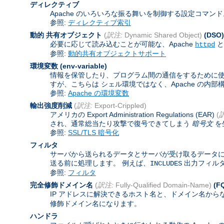
ディレクティブ
Apache のいろいろな振る舞いを制御する設定コマン
参照:
ディレクティブ索引
動的 共有オブジェクト
(
訳注:
Dynamic Shared Object)
(DSO)
必要に応じて読み込むことが可能な、Apache
と
httpd
参照:
動的共有オブジェクトサポート
環境変数
(env-variable)
情報を保管したり、プログラム間の通信をするために使わ
すが、こちらは シェル環境ではなく、Apache の内
参照:
Apache の環境変数
輸出強度削減
(
訳注:
Export-Crippled)
アメリカの Export Administration Regulations (EAR)
(
され、通常総当たり攻撃で復号できてしまう
暗号文
を
参照:
SSL/TLS 暗号化
フィルタ
サーバから送られるデータとサーバが受け取るデータに
送る前に処理します。 例えば、
出力フィル
INCLUDES
参照:
フィルタ
完全修飾ドメイン名
(
訳注:
Fully-Qualified Domain-Name)
(F
IP アドレスに解決できるホスト名と、ドメイン名から
修飾ドメイン名になります。
ハンドラ