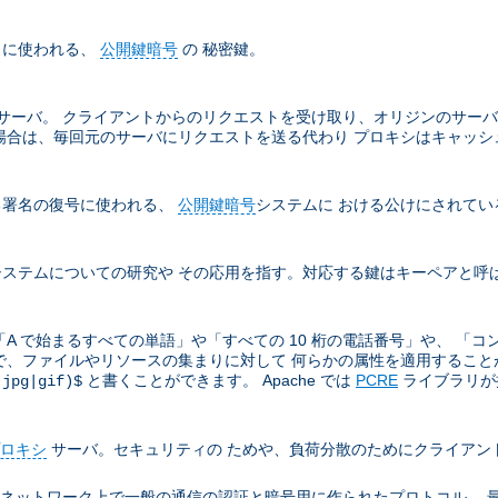
名に使われる、
公開鍵暗号
の 秘密鍵。
サーバ。 クライアントからのリクエストを受け取り、オリジンのサーバ
場合は、毎回元のサーバにリクエストを送る代わり プロキシはキャッシ
る署名の復号に使われる、
公開鍵暗号
システムに おける公けにされてい
ステムについての研究や その応用を指す。対応する鍵はキーペアと呼
A で始まるすべての単語」や「すべての 10 桁の電話番号」や、 「コ
ので、ファイルやリソースの集まりに対して 何らかの属性を適用することがと
と書くことができます。 Apache では
PCRE
ライブラリが提
(jpg|gif)$
ロキシ
サーバ。セキュリティの ためや、負荷分散のためにクライアン
ion により TCP/IP ネットワーク上で一般の通信の認証と暗号用に作られたプロト