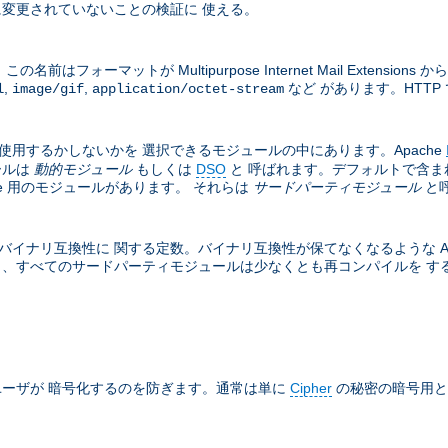
変更されていないことの検証に 使える。
フォーマットが Multipurpose Internet Mail Exten
,
,
など があります。HTTP 
l
image/gif
application/octet-stream
は使用するかしないかを 選択できるモジュールの中にあります。Apache
ールは
動的モジュール
もしくは
DSO
と 呼ばれます。デフォルトで含ま
he 用のモジュールがあります。 それらは
サードパーティモジュール
と
バイナリ互換性に 関する定数。バイナリ互換性が保てなくなるような Apa
と、すべてのサードパーティモジュールは少なくとも再コンパイルを する必
ーザが 暗号化するのを防ぎます。通常は単に
Cipher
の秘密の暗号用と