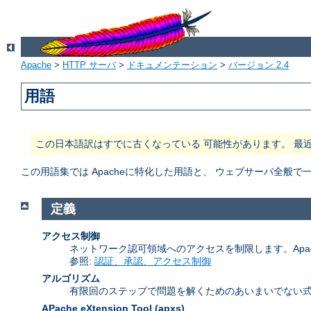
Apache
>
HTTP サーバ
>
ドキュメンテーション
>
バージョン 2.4
用語
この日本語訳はすでに古くなっている 可能性があります。 最
この用語集では Apacheに特化した用語と、 ウェブサーバ全
定義
アクセス制御
ネットワーク認可領域へのアクセスを制限します。Apa
参照:
認証、承認、アクセス制御
アルゴリズム
有限回のステップで問題を解くためのあいまいでない式
APache eXtension Tool
(apxs)