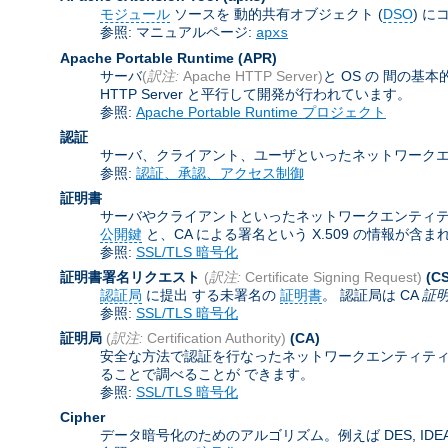
モジュール
ソースを 動的共有オブジェクト (
DSO
) に
参照: マニュアルページ:
apxs
Apache Portable Runtime
(APR)
サーバ
(
訳注:
Apache HTTP Server)
と OS の 間の
HTTP Server と平行して開発が行われています。
参照:
Apache Portable Runtime プロジェクト
認証
サーバ、クライアント、ユーザといったネットワークエ
参照:
認証、承認、アクセス制御
証明書
サーバやクライアントといったネットワークエンティティを認証
公開鍵
と、CA による署名という X.509 の情報が
参照:
SSL/TLS 暗号化
証明書署名リクエスト
(
訳注:
Certificate Signing Request)
(C
認証局
に提出 する未署名の
証明書
。 認証局は CA
証
参照:
SSL/TLS 暗号化
証明局
(
訳注:
Certification Authority)
(CA)
安全な方法で認証を行なったネットワークエンティティ
ることで調べることが できます。
参照:
SSL/TLS 暗号化
Cipher
データ暗号化のためのアルゴリズム。例えば DES, IDEA,