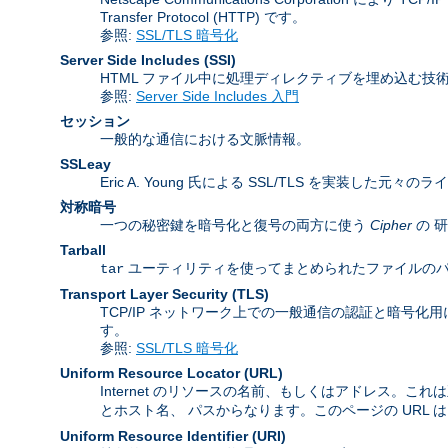
Transfer Protocol (HTTP) です。
参照:
SSL/TLS 暗号化
Server Side Includes
(SSI)
HTML ファイル中に処理ディレクティブを埋め込む技
参照:
Server Side Includes 入門
セッション
一般的な通信における文脈情報。
SSLeay
Eric A. Young 氏による SSL/TLS を実装した元々の
対称暗号
一つの秘密鍵を暗号化と復号の両方に使う
Cipher
の 
Tarball
ユーティリティを使ってまとめられたファイルのパッケージ
tar
Transport Layer Security
(TLS)
TCP/IP ネットワーク上での一般通信の認証と暗号化用に Inter
す。
参照:
SSL/TLS 暗号化
Uniform Resource Locator
(URL)
Internet のリソースの名前、もしくはアドレス。これ
とホスト名、 パスからなります。このページの URL 
Uniform Resource Identifier
(URI)