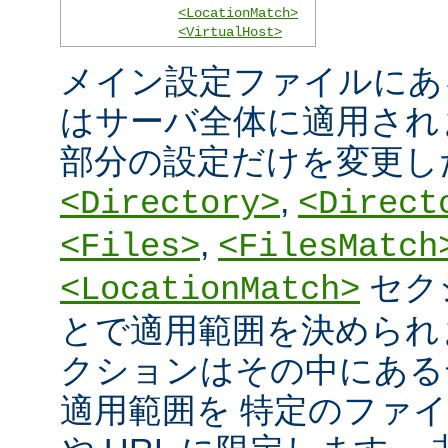
<LocationMatch>
<VirtualHost>
メイン設定ファイルにあ
はサーバ全体に適用され
部分の設定だけを変更し
,
<Directory>
<Direct
,
<Files>
<FilesMatch
セク
<LocationMatch>
とで適用範囲を決められ
クションはその中にある
適用範囲を 特定のファ