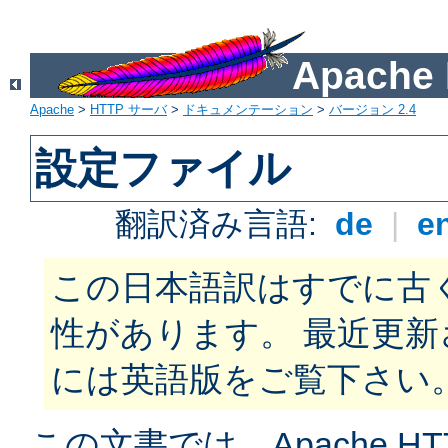
Apach
Apache
>
HTTP サーバ
>
ドキュメンテーション
>
バージョン 2.4
設定ファイル
翻訳済み言語:
de
|
e
この日本語訳はすでに古
性があります。 最近更
には英語版をご覧下さい
この文書では、Apache H