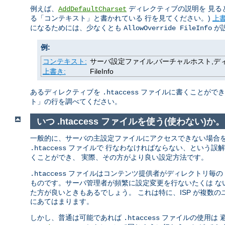
例えば、
ディレクティブの説明を 見る
AddDefaultCharset
る「コンテキスト」と書かれている 行を見てください。)
上
になるためには、少なくとも
が
AllowOverride FileInfo
例:
コンテキスト:
サーバ設定ファイル,バーチャルホスト,ディレク
上書き:
FileInfo
あるディレクティブを
ファイルに書くことができる
.htaccess
ト」の行を調べてください。
いつ .htaccess ファイルを使う(使わない)か。
一般的に、サーバの主設定ファイルにアクセスできない場合
ファイルで 行なわなければならない、という誤
.htaccess
くことができ、 実際、その方がより良い設定方法です。
ファイルはコンテンツ提供者がディレクトリ毎の 設
.htaccess
ものです。サーバ管理者が頻繁に設定変更を行ないたくは 
た方が良いときもあるでしょう。 これは特に、ISP が複数
にあてはまります。
しかし、普通は可能であれば
ファイルの使用は 
.htaccess