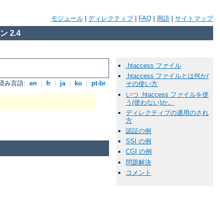
モジュール
|
ディレクティブ
|
FAQ
|
用語
|
サイトマップ
 2.4
.htaccess ファイル
.htaccess ファイルとは何か/
済み言語:
en
|
fr
|
ja
|
ko
|
pt-br
その使い方
いつ .htaccess ファイルを使
う(使わない)か。
ディレクティブの適用のされ
方
認証の例
SSI の例
CGI の例
問題解決
コメント