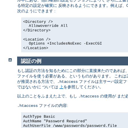
ル中にある、他の種類の設定セクションによって さらに上書
る特定の設定が確実に 反映されるようにできます。例えば、C
次のようにできます :
<Directory />
Allowoverride All
</Directory>
<Location />
Options +IncludesNoExec -ExecCGI
</Location>
認証の例
もし認証の方法を知るためにこの部分に直接来たのであれば
ファイルを使う必要がある、というものがあります。 これ
が推奨される方法で、
ファイルは主サーバ設定フ
.htaccess
ではないかに ついては
上
を参照してください。
以上のことをふまえた上で、もし
の使用が まだ
.htaccess
ファイルの内容:
.htaccess
AuthType Basic
AuthName "Password Required"
AuthUserFile /www/passwords/password.file