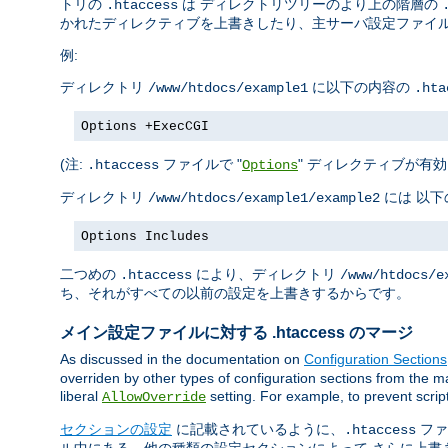
トリの
は ディレクトリツリーのより上の階層の
.htaccess
かれたディレクティブを上書きしたり、主サーバ設定ファイル
例:
ディレクトリ
に以下の内容の
/www/htdocs/example1
.hta
Options +ExecCGI
(注:
ファイルで "
" ディレクティブが有効
.htaccess
Options
ディレクトリ
には 以
/www/htdocs/example1/example2
Options Includes
二つめの
により、ディレクトリ
.htaccess
/www/htdocs/e
ち、それがすべての以前の設定を上書きするからです。
メイン設定ファイルに対する .htaccess のマージ
As discussed in the documentation on
Configuration Sections
overriden by other types of configuration sections from the ma
liberal
setting. For example, to prevent scrip
AllowOverride
セクションの設定
に記載されているように、
ファ
.htaccess