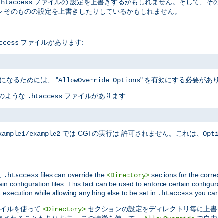
ファイルの 設定を上書きするかもしれません。そして、そ
.htaccess
 そのものの設定を上書きしたりしているかもしれません。
ファイルがあります:
ccess
になるためには、 "
" を有効にする必要があ
AllowOverride Options
下のような
ファイルがあります:
.htaccess
では CGI の実行は 許可されません。これは、
xample1/example2
Opt
,
files can override the
sections for the corre
.htaccess
<Directory>
in configuration files. This fact can be used to enforce certain configur
t execution while allowing anything else to be set in
you can
.htaccess
イルを使って
セクションの設定をディレクトリ毎に上書
<Directory>