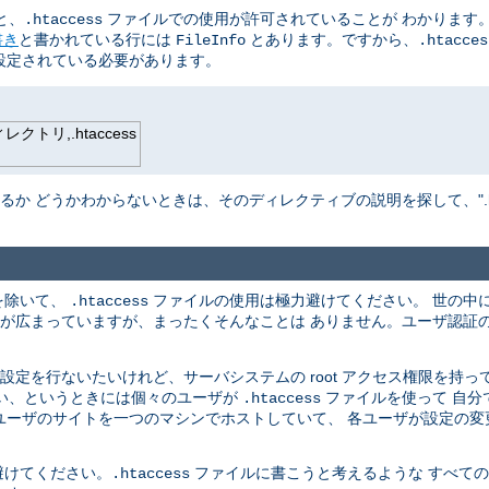
と、
ファイルでの使用が許可されていることが わかります。
.htaccess
書き
と書かれている行には
とあります。ですから、
FileInfo
.htacces
設定されている必要があります。
トリ,.htaccess
か どうかわからないときは、そのディレクティブの説明を探して、".hta
を除いて、
ファイルの使用は極力避けてください。 世の中
.htaccess
解が広まっていますが、まったくそんなことは ありません。ユーザ認証
定を行ないたいけれど、サーバシステムの root アクセス権限を持っ
ない、というときには個々のユーザが
ファイルを使って 自分
.htaccess
のユーザのサイトを一つのマシンでホストしていて、 各ユーザが設定の
避けてください。
ファイルに書こうと考えるような すべて
.htaccess