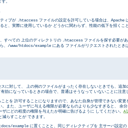
ます。
。
ティブが
ファイルの設定を許可している場合は、Apache 
.htaccess
ると、実際に使用しているか どうかに関わらず、性能の低下を招くこと
に、すべての 上位のディレクトリの
ファイルを探す必要があ
.htaccess
から、
にある ファイルがリクエストされたときは、
/www/htdocs/example
スに対して、 上の例のファイルがまったく存在しないときでも、追加
有効になっているときの場合で、普通はそうなって いないことに注意
ことを 許可することになりますので、あなた自身が管理できない変更
い。また、ユーザに与える権限が必要なものよりも少なすぎると、 余
ーザにどの程度の権限を与えたか明確に告げるように してください。
Al
と減らすことが できます。
に置くことと、同じディレクティブを 主サーバ設定の Dir
tdocs/example