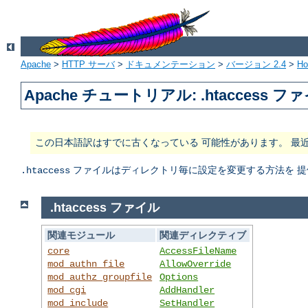
Apache
>
HTTP サーバ
>
ドキュメンテーション
>
バージョン 2.4
>
H
Apache チュートリアル: .htaccess フ
この日本語訳はすでに古くなっている 可能性があります。 最
ファイルはディレクトリ毎に設定を変更する方法を 提
.htaccess
.htaccess ファイル
関連モジュール
関連ディレクティブ
core
AccessFileName
mod_authn_file
AllowOverride
mod_authz_groupfile
Options
mod_cgi
AddHandler
mod_include
SetHandler