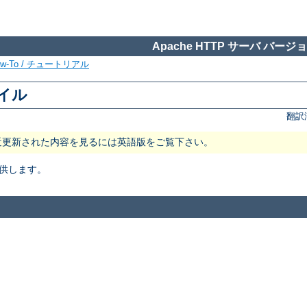
Apache HTTP サーバ バージョン
ow-To / チュートリアル
ァイル
翻訳
近更新された内容を見るには英語版をご覧下さい。
供します。