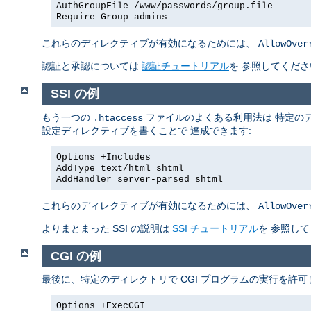
AuthGroupFile /www/passwords/group.file
Require Group admins
これらのディレクティブが有効になるためには、
AllowOver
認証と承認については
認証チュートリアル
を 参照してくださ
SSI の例
もう一つの
ファイルのよくある利用法は 特定のデ
.htaccess
設定ディレクティブを書くことで 達成できます:
Options +Includes
AddType text/html shtml
AddHandler server-parsed shtml
これらのディレクティブが有効になるためには、
AllowOver
よりまとまった SSI の説明は
SSI チュートリアル
を 参照し
CGI の例
最後に、特定のディレクトリで CGI プログラムの実行を許
Options +ExecCGI