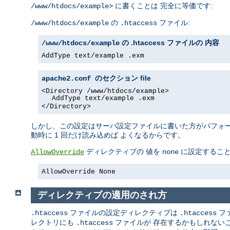
に書くことは 完全に等価です:
/www/htdocs/example>
の
ファイル:
/www/htdocs/example
.htaccess
の .htaccess ファイルの 内容
/www/htdocs/example
AddType text/example .exm
file
apache2.conf のセクション
<Directory /www/htdocs/example>
AddType text/example .exm
</Directory>
しかし、この設定はサーバ設定ファイルに書いた方がパフォーマ
動時に 1 回だけ読み込めば よくなるからです。
ディレクティブの 値を
に設定するこ
AllowOverride
none
AllowOverride None
ディレクティブの適用のされ方
ファイルの設定ディレクティブは
フ
.htaccess
.htaccess
レクトリにも
ファイルが 存在するかもしれない
.htaccess