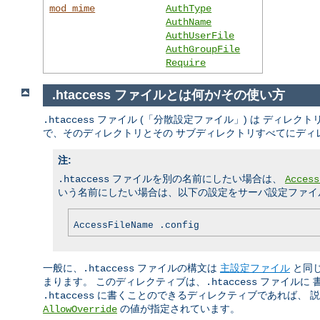
mod_mime
AuthType
AuthName
AuthUserFile
AuthGroupFile
Require
.htaccess ファイルとは何か/その使い方
ファイル (「分散設定ファイル」) は ディレ
.htaccess
で、そのディレクトリとその サブディレクトリすべてにディ
注:
ファイルを別の名前にしたい場合は、
.htaccess
Access
いう名前にしたい場合は、以下の設定をサーバ設定ファイル
AccessFileName .config
一般に、
ファイルの構文は
主設定ファイル
と同
.htaccess
まります。 このディレクティブは、
ファイルに 
.htaccess
に書くことのできるディレクティブであれば、 説明
.htaccess
の値が指定されています。
AllowOverride