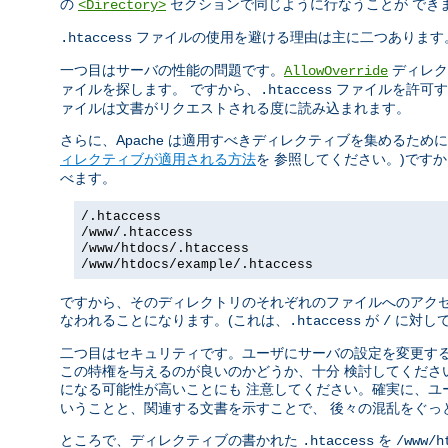
の
セクションで同じように行なうことが でき
<Directory>
ファイルの使用を避ける理由は主に二つあります
.htaccess
一つ目はサーバの性能の問題です。
ディレク
AllowOverride
ァイルを探します。 ですから、
ファイルを許可す
.htaccess
ァイルは文書がリクエストされる度に読み込まれます。
さらに、Apache は適用すべきディレクティブを集めるため
ィレクティブが適用される方法
を 参照してください。)です
べます。
/.htaccess
/www/.htaccess
/www/htdocs/.htaccess
/www/htdocs/example/.htaccess
ですから、そのディレクトリのそれぞれのファイルへのアクセ
なわれることになります。(これは、
が
に対して
.htaccess
/
二つ目はセキュリティです。ユーザにサーバの設定を変更する
この特権を与えるのが良いのかどうか、十分 検討してくださ
になる可能性が高いことにも 注意してください。確実に、ユ
いうことと、関連する文書を示すことで、 後々の混乱をぐっ
ところで、ディレクティブの書かれた
を
.htaccess
/www/h