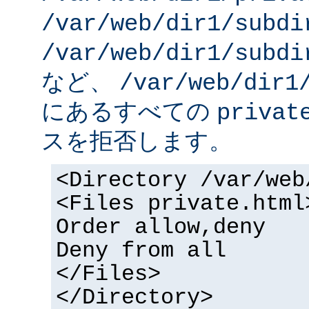
/var/web/dir1/subdi
/var/web/dir1/subdi
など、
/var/web/dir1
にあるすべての
privat
スを拒否します。
<Directory /var/web
<Files private.html
Order allow,deny
Deny from all
</Files>
</Directory>