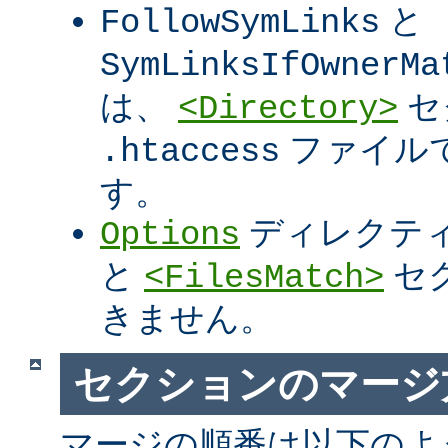
と
FollowSymLinks
SymLinksIfOwnerMa
は、
セ
<Directory>
ファイル
.htaccess
す。
ディレクテ
Options
と
セ
<FilesMatch>
きません。
セクションのマージ
マージの順番は以下のよ