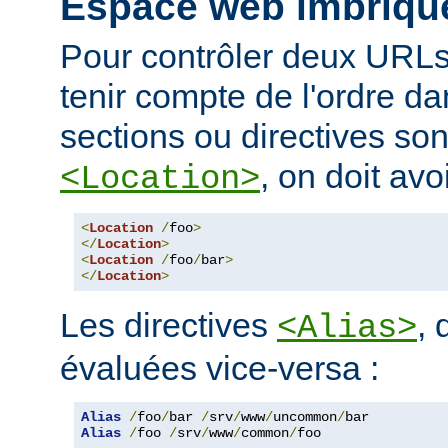
Espace web imbriqu
Pour contrôler deux URLs
tenir compte de l'ordre da
sections ou directives so
, on doit avoi
<Location>
<
Location
/
foo
>
</
Location
>
<
Location
/
foo
/
bar
>
</
Location
>
Les directives
, 
<Alias>
évaluées vice-versa :
Alias
/
foo
/
bar 
/
srv
/
www
/
uncommon
/
Alias
/
foo 
/
srv
/
www
/
common
/
foo