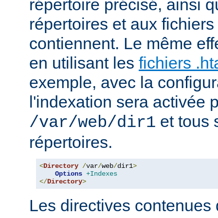
répertoire précisé, ainsi 
répertoires et aux fichier
contiennent. Le même effe
en utilisant les
fichiers .h
exemple, avec la configur
l'indexation sera activée p
et tous 
/var/web/dir1
répertoires.
<
Directory
/
var
/
web
/
dir1
>
Options
+Indexes
</
Directory
>
Les directives contenues