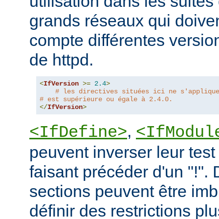
utilisation dans les suites 
grands réseaux qui doive
compte différentes version
de httpd.
<
IfVersion
>=
2.4
>
# les directives situées ici ne s'appliqu
# est supérieure ou égale à 2.4.0.
</
IfVersion
>
,
<IfDefine>
<IfModul
peuvent inverser leur test
faisant précéder d'un "!".
sections peuvent être imb
définir des restrictions p