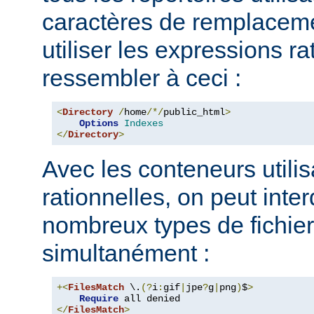
caractères de remplacem
utiliser les expressions ra
ressembler à ceci :
<
Directory
/
home
/*/
public_html
>
Options
Indexes
</
Directory
>
Avec les conteneurs utili
rationnelles, on peut inter
nombreux types de fichie
simultanément :
+<
FilesMatch
 \.
(?
i
:
gif
|
jpe
?
g
|
png
)
$
>
Require
</
FilesMatch
>