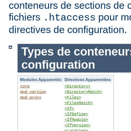
conteneurs de sections de c
fichiers
pour mo
.htaccess
directives de configuration.
Types de conteneur
configuration
Modules Apparentés
Directives Apparentées
core
<Directory>
mod_version
<DirectoryMatch>
mod_proxy
<Files>
<FilesMatch>
<If>
<IfDefine>
<IfModule>
<IfVersion>
<Location>