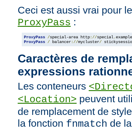
Ceci est aussi vrai pour le
:
ProxyPass
ProxyPass
/
special-area http
://
special
.
exampl
ProxyPass
/
 balancer
://
mycluster
/
 stickysessi
Caractères de rempl
expressions rationne
Les conteneurs
<Direct
peuvent util
<Location>
de remplacement de styl
la fonction
de la
fnmatch