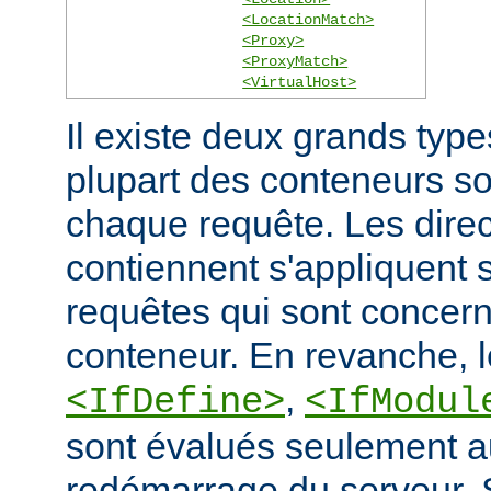
<LocationMatch>
<Proxy>
<ProxyMatch>
<VirtualHost>
Il existe deux grands typ
plupart des conteneurs s
chaque requête. Les direct
contiennent s'appliquent
requêtes qui sont concern
conteneur. En revanche, 
,
<IfDefine>
<IfModul
sont évalués seulement a
redémarrage du serveur. S