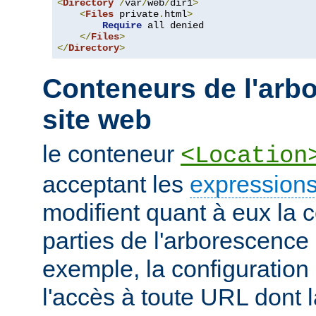
<
Directory
/
var
/
web
/
dir1
>
<
Files
 private
.
html
>
Require
 all denied

</
Files
>
</
Directory
>
Conteneurs de l'arb
site web
le conteneur
<Location
acceptant les
expressions
modifient quant à eux la c
parties de l'arborescence
exemple, la configuration 
l'accès à toute URL dont 