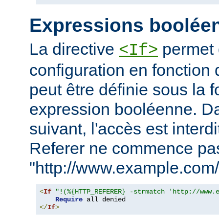
Expressions boolée
La directive
permet d
<If>
configuration en fonction 
peut être définie sous la 
expression booléenne. D
suivant, l'accès est interd
Referer ne commence pa
"http://www.example.com/
<
If
"!(%{HTTP_REFERER} -strmatch 'http://www.
Require
</
If
>