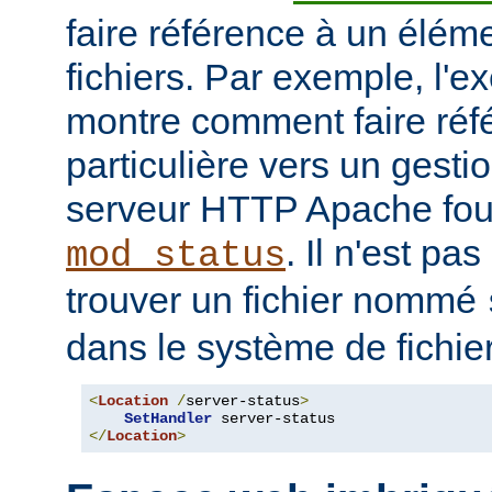
faire référence à un élé
fichiers. Par exemple, l'e
montre comment faire ré
particulière vers un gesti
serveur HTTP Apache four
. Il n'est pa
mod_status
trouver un fichier nommé
dans le système de fichie
<
Location
/
server-status
>
SetHandler
</
Location
>