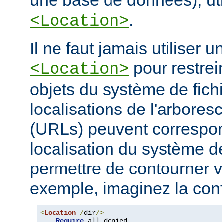
une base de données), ut
.
<Location>
Il ne faut jamais utiliser 
pour restrei
<Location>
objets du système de fichi
localisations de l'arbore
(URLs) peuvent correspo
localisation du système de
permettre de contourner vo
exemple, imaginez la conf
<
Location
/
dir
/>
Require