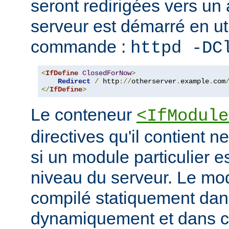
seront redirigées vers un a
serveur est démarré en uti
commande :
httpd -DC
<
IfDefine
ClosedForNow
>
Redirect
/
 http
://
otherserver
.
example
.
com
</
IfDefine
>
Le conteneur
<IfModule
directives qu'il contient n
si un module particulier e
niveau du serveur. Le modu
compilé statiquement dans
dynamiquement et dans ce