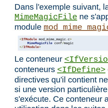
Dans l'exemple suivant, la
ne s'app
MimeMagicFile
module
mod_mime_magi
<
IfModule
 mod_mime_magic
.
c
>
MimeMagicFile
 conf
/
</
IfModule
>
Le conteneur
<IfVersio
conteneurs
<IfDefine>
directives qu'il contient n
si une version particulièr
s'exécute. Ce conteneur 