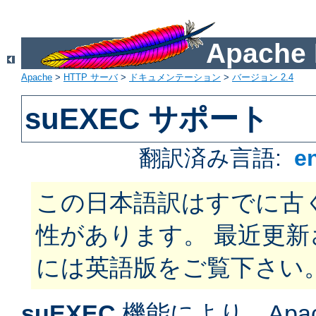
Apach
Apache
>
HTTP サーバ
>
ドキュメンテーション
>
バージョン 2.4
suEXEC サポート
翻訳済み言語:
e
この日本語訳はすでに古
性があります。 最近更
には英語版をご覧下さい
suEXEC
機能により、Apac