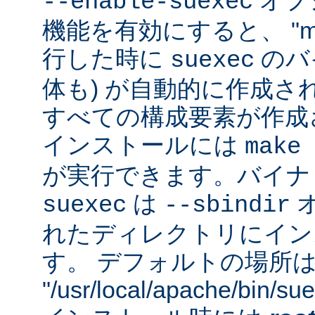
オプシ
--enable-suexec
機能を有効にすると、 "m
行した時に
のバイ
suexec
体も) が自動的に作成さ
すべての構成要素が作成
インストールには
make 
が実行できます。バイナ
は
suexec
--sbindir
れたディレクトリにイン
す。 デフォルトの場所
"/usr/local/apache/bin/