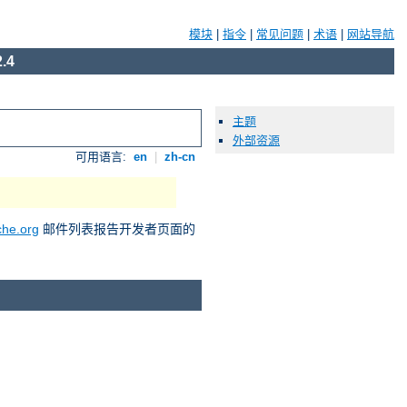
模块
|
指令
|
常见问题
|
术语
|
网站导航
.4
主题
外部资源
可用语言:
en
|
zh-cn
he.org
邮件列表报告开发者页面的