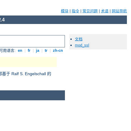
模块
|
指令
|
常见问题
|
术语
|
网站导航
.4
文档
mod_ssl
可用语言:
en
|
fr
|
ja
|
tr
|
zh-cn
S. Engelschall 的