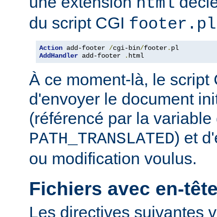
une extension
décle
html
du script CGI
footer.pl
Action
 add-footer 
/
cgi-bin
/
footer
.
AddHandler
 add-footer 
.
html
À ce moment-là, le script
d'envoyer le document in
(référencé par la variabl
) et d
PATH_TRANSLATED
ou modification voulus.
Fichiers avec en-tê
Les directives suivantes v