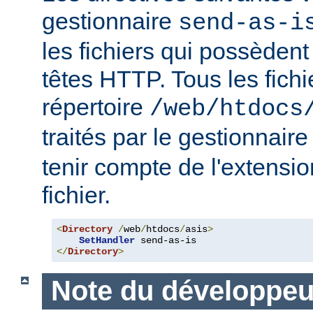
gestionnaire
send-as-i
les fichiers qui possèdent
têtes HTTP. Tous les fichi
répertoire
/web/htdocs
traités par le gestionnair
tenir compte de l'extensi
fichier.
<
Directory
/
web
/
htdocs
/
asis
>
SetHandler
</
Directory
>
Note du développeu