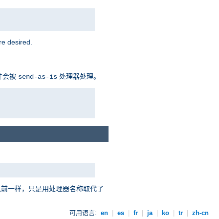
 desired.
件会被
处理器处理。
send-as-is
以前一样，只是用处理器名称取代了
可用语言:
en
|
es
|
fr
|
ja
|
ko
|
tr
|
zh-cn