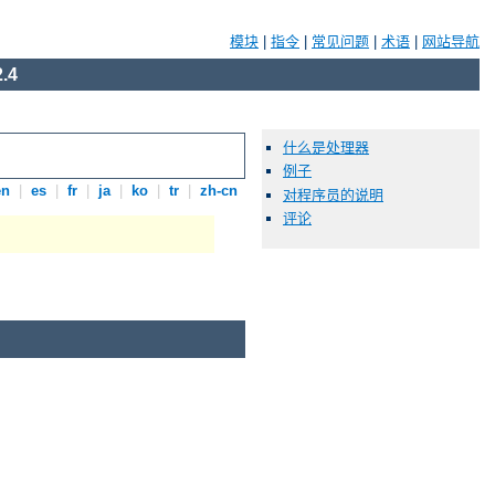
模块
|
指令
|
常见问题
|
术语
|
网站导航
.4
什么是处理器
例子
en
|
es
|
fr
|
ja
|
ko
|
tr
|
zh-cn
对程序员的说明
评论