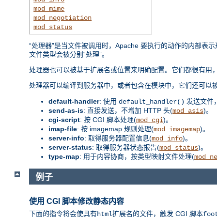
mod_mime
mod_negotiation
mod_status
“处理器”是当文件被调用时，Apache 要执行的动作的内
文件类型会被分别“处理”。
处理器也可以被基于扩展名或位置来明确配置。它们都很有用，
处理器可以编译到服务器中，或者包含在模块中，它们还可以
default-handler
: 使用
发送文件
default_handler()
send-as-is
: 直接发送，不增加 HTTP 头(
)。
mod_asis
cgi-script
: 按 CGI 脚本处理(
)。
mod_cgi
imap-file
: 按 imagemap 规则处理(
)。
mod_imagemap
server-info
: 取得服务器配置信息(
)。
mod_info
server-status
: 取得服务器状态报告(
)。
mod_status
type-map
: 用于内容协商，按类型映射文件处理(
mod_n
例子
使用 CGI 脚本修改静态内容
下面的指令将会使具有
扩展名的文件，触发 CGI 脚本
html
foo