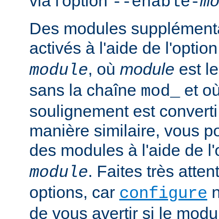
via l'option
--enable-
m
Des modules supplémenta
activés à l'aide de l'optio
, où
module
est l
module
sans la chaîne
et où
mod_
soulignement est converti 
manière similaire, vous p
des modules à l'aide de l
. Faites très atten
module
options, car
n
configure
de vous avertir si le mod