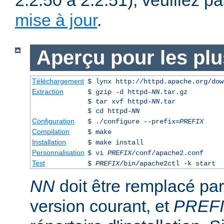
2.2.50 à 2.2.51), veuillez pa
mise à jour
.
Aperçu pour les pl
Téléchargement
$ lynx http://httpd.apache.org/dow
Extraction
$ gzip -d httpd-
NN
.tar.gz
$ tar xvf httpd-
NN
.tar
$ cd httpd-
NN
Configuration
$ ./configure --prefix=
PREFIX
Compilation
$ make
Installation
$ make install
Personnalisation
$ vi
PREFIX
/conf/apache2.conf
Test
$
PREFIX
/bin/apache2ctl -k start
NN
doit être remplacé pa
version courant, et
PREF