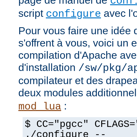
page de manuel de
conf
script
avec l'
configure
Pour vous faire une idée d
s'offrent à vous, voici un
compilation d'Apache avec
d'installation
/sw/pkg/a
compilateur et des drapeau
deux modules additionne
:
mod_lua
$ CC="pgcc" CFLAGS=
./configure --