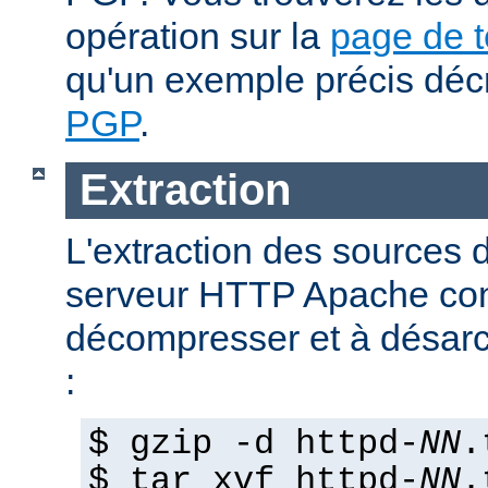
opération sur la
page de 
qu'un exemple précis déc
PGP
.
Extraction
L'extraction des sources d
serveur HTTP Apache con
décompresser et à désarch
:
$ gzip -d httpd-
NN
.
$ tar xvf httpd-
NN
.