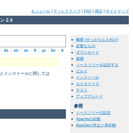
モジュール
|
ディレクティブ
|
FAQ
|
用語
|
サイトマップ
 2.4
概要 (せっかちな人向け)
必要なもの
:
de
|
en
|
es
|
fr
|
ja
|
ko
|
tr
ダウンロード
展開
ソースツリーを設定する
ビルド
パイルとインストールに関しては
インストール
カスタマイズ
テスト
アップグレード
。
参照
ソースツリーの設定
Apacheの起動
Apacheの停止と再起動