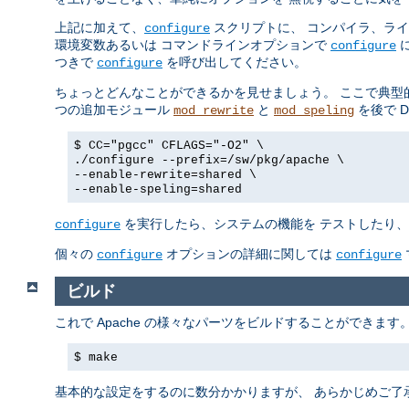
上記に加えて、
スクリプトに、 コンパイラ、ラ
configure
環境変数あるいは コマンドラインオプションで
に
configure
つきで
を呼び出してください。
configure
ちょっとどんなことができるかを見せましょう。 ここで典型
つの追加モジュール
と
を後で 
mod_rewrite
mod_speling
$ CC="pgcc" CFLAGS="-O2" \
./configure --prefix=/sw/pkg/apache \
--enable-rewrite=shared \
--enable-speling=shared
を実行したら、システムの機能を テストしたり、後
configure
個々の
オプションの詳細に関しては
configure
configure
ビルド
これで Apache の様々なパーツをビルドすることができま
$ make
基本的な設定をするのに数分かかりますが、 あらかじめご了