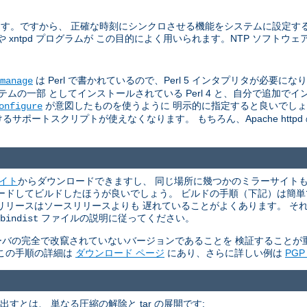
います。ですから、 正確な時刻にシンクロさせる機能をシステムに設定す
た ntpdate や xntpd プログラムが この目的によく用いられます。NTP ソフ
は Perl で書かれているので、Perl 5 インタプリタが必要になります 
manage
一部 としてインストールされている Perl 4 と、自分で追加でインスト
が意図したものを使うように 明示的に指定すると良いでし
onfigure
サポートスクリプトが使えなくなります。 もちろん、Apache http
サイト
からダウンロードできますし、 同じ場所に幾つかのミラーサイトもリ
ウンロードしてビルドしたほうが良いでしょう。 ビルドの手順（下記）は簡
リリースはソースリリースよりも 遅れていることがよくあります。 そ
ファイルの説明に従ってください。
bindist
P サーバの完全で改竄されていないバージョンであることを 検証すること
。 この手順の詳細は
ダウンロード ページ
にあり、さらに詳しい例は
PG
て取り出すとは、 単なる圧縮の解除と tar の展開です: