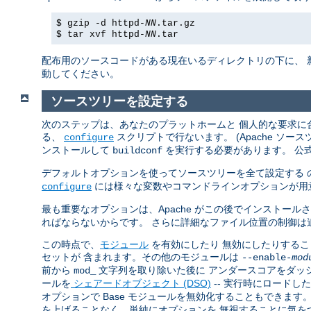
$ gzip -d httpd-
NN
.tar.gz
$ tar xvf httpd-
NN
.tar
配布用のソースコードがある現在いるディレクトリの下に、 
動してください。
ソースツリーを設定する
次のステップは、あなたのプラットホームと 個人的な要求に合
る、
スクリプトで行ないます。 (Apache ソ
configure
ンストールして
を実行する必要があります。 公
buildconf
デフォルトオプションを使ってソースツリーを全て設定する 
には様々な変数やコマンドラインオプションが用
configure
最も重要なオプションは、Apache がこの後でインストール
ればならないからです。 さらに詳細なファイル位置の制御は
この時点で、
モジュール
を有効にしたり 無効にしたりすることで
セットが 含まれます。その他のモジュールは
--enable-
mod
前から
文字列を取り除いた後に アンダースコアをダッ
mod_
ールを
シェアードオブジェクト (DSO)
-- 実行時にロードし
オプションで Base モジュールを無効化することもできま
を上げることなく、単純にオプションを 無視することに気を