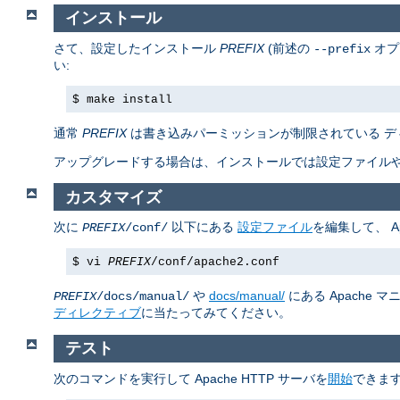
インストール
さて、設定したインストール
PREFIX
(前述の
オプ
--prefix
い:
$ make install
通常
PREFIX
は書き込みパーミッションが制限されている デ
アップグレードする場合は、インストールでは設定ファイルや
カスタマイズ
次に
以下にある
設定ファイル
を編集して、 A
PREFIX
/conf/
$ vi
PREFIX
/conf/apache2.conf
や
docs/manual/
にある Apache
PREFIX
/docs/manual/
ディレクティブ
に当たってみてください。
テスト
次のコマンドを実行して Apache HTTP サーバを
開始
できます