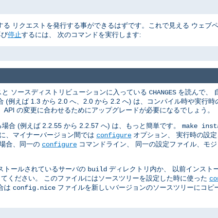
る リクエストを発行する事ができるはずです。これで見える ウェブ
再び
停止
するには、 次のコマンドを実行します:
スと ソースディストリビューションに入っている
を読んで、 
CHANGES
ば 1.3 から 2.0 へ、2.0 から 2.2 へ) は、コンパイル時や
API の変更に合わせるためにアップグレードが必要になるでしょう。
えば 2.2.55 から 2.2.57 へ) は、もっと簡単です。
make inst
らに、マイナーバージョン間では
オプション、 実行時の設定、
configure
の場合、同一の
コマンドライン、 同一の設定ファイル、モ
configure
ストールされているサーバの
ディレクトリ内か、 以前インスト
build
てください。 このファイルにはソースツリーを設定した時に使った
co
合は
ファイルを新しいバージョンのソースツリーにコピー
config.nice