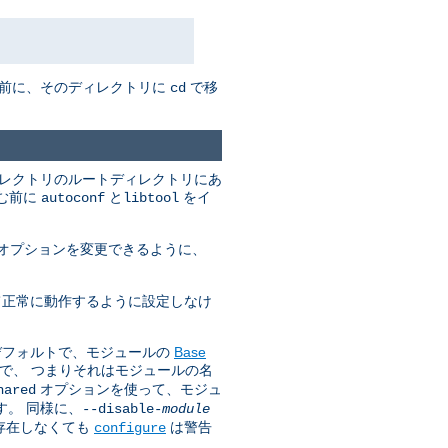
む前に、そのディレクトリに
で移
cd
ィレクトリのルートディレクトリにあ
進む前に
と
をイ
autoconf
libtool
オプションを変更できるように、
いて正常に動作するように設定しなけ
はデフォルトで、モジュールの
Base
で、 つまりそれはモジュールの名
オプションを使って、モジュ
hared
す。 同様に、
--disable-
module
が存在しなくても
は警告
configure