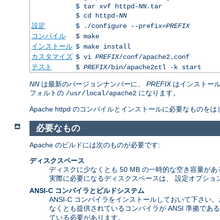
$ tar xvf httpd-
NN
.tar
$ cd httpd-
NN
設定
$ ./configure --prefix=
PREFIX
コンパイル
$ make
インストール
$ make install
カスタマイズ
$ vi
PREFIX
/conf/apache2.conf
テスト
$
PREFIX
/bin/apache2ctl -k start
NN
は最新のバージョンナンバーに、
PREFIX
はインストール
フォルトの
になります。
/usr/local/apache2
Apache httpd のコンパイルとインストールに必要な
必要なもの
Apache のビルドには次のものが必要です:
ディスクスペース
ディスクに少なくとも 50 MB の一時的な空き容量がある
実際に必要になるディスクスペースは、 設定オプショ
ANSI-C コンパイラとビルドシステム
ANSI-C コンパイラをインストールしておいて下さい
なくとも提供されているコンパイラが ANSI 準拠で
ている必要があります。