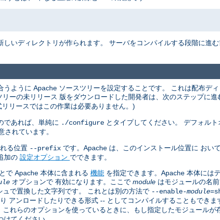
新しいディレクトリが作られます。 サーバをコンパイルする段階に進
うように Apache ソースツリーを設定することです。 これは配布デ
ースツリーの未リリース 版をダウンロードした開発者は、次のステップに
式リリースではこの作業は必要ありません。)
のであれば、単純に
とタイプしてください。 デフォルト
./configure
意されています。
される位置
です。Apache は、このインストール位置に お
--prefix
追加の
設定オプション
でできます。
 Apache 本体に含まれる
機能
を指定できます。Apache 本体に
オプションで 有効になります。ここで
module
はモジュールの名前
ule
シュで置換した文字列です。 これとは別の方法で
--enable-
module
=s
たり アンロードしたりできる形式 -- としてコンパイルすることもできま
す。 これらのオプションを使っているときに、もし指定したモジュール
つけてください。