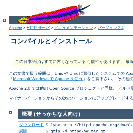
Apache
>
HTTP サーバ
>
ドキュメンテーション
>
バージョン 2.4
コンパイルとインストール
この日本語訳はすでに古くなっている 可能性があります。 最
この文書で扱う範囲は、Unix や Unix に類似したシステムでの A
「
Microsoft Windows で Apache を使う
」をご覧下さい。 その他
Apache 2.0 では他の Open Source プロジェクトと同様、 ビ
マイナーバージョンからその次のバージョンにアップグレードする (2.2.
概要 (せっかちな人向け)
ダウンロード
$ lynx http://httpd.apache.org/downl
展開
$ gzip -d httpd-
NN
.tar.gz