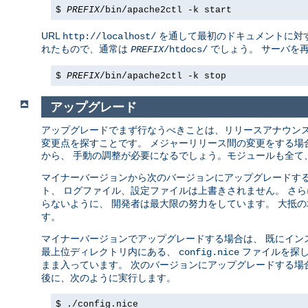
$
PREFIX
/bin/apache2ctl -k start
URL
を通して最初のドキュメントに対す
http://localhost/
れたもので、通常は
でしょう。 サーバを
PREFIX
/htdocs/
$
PREFIX
/bin/apache2ctl -k stop
アップグレード
アップグレードでまず行なうべきことは、リリースアナウン
変更点を探すことです。 メジャーリリース間の変更をする場合 (例え
から、 手動の調整が必要になるでしょう。モジュールも全て、
マイナーバージョンから次のバージョンにアップグレードする場合 (例
ト、 ログファイル、設定ファイルは上書きされません。 さ
らないように、 開発者は最大限の努力をしています。 大抵
す。
マイナーバージョンでアップグレードする場合は、 既にイン
最上位ディレクトリ内にある、
ファイルを探し
config.nice
まま入っています。 次のバージョンにアップグレードする場
後に、次のように実行します。
$ ./config.nice