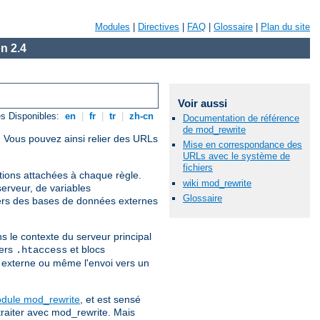
Modules
|
Directives
|
FAQ
|
Glossaire
|
Plan du site
n 2.4
Voir aussi
s Disponibles:
en
|
fr
|
tr
|
zh-cn
Documentation de référence
de mod_rewrite
. Vous pouvez ainsi relier des URLs
Mise en correspondance des
URLs avec le système de
fichiers
itions attachées à chaque règle.
wiki mod_rewrite
erveur, de variables
Glossaire
ers des bases de données externes
s le contexte du serveur principal
iers
et blocs
.htaccess
te externe ou même l'envoi vers un
odule mod_rewrite
, et est sensé
traiter avec mod_rewrite. Mais