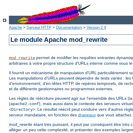
Apache
>
Serveur HTTP
>
Documentation
>
Version 2.4
Le module Apache mod_rewrite
permet de modifier les requêtes entrantes dynamiq
mod_rewrite
arbitraires à votre propre structure d'URLs interne comme vous le
Il fournit un mécanisme de manipulation d'URL particulièrement so
Les manipulations d'URLs peuvent dépendre de tests variés : les 
d'environnement, d'en-têtes HTTP, de repères temporels, de re
et de différents gestionnaires ou programmes externes.
Les règles de réécriture peuvent agir sur l'ensemble des URLs (la 
(
), mais aussi dans le contexte des serveurs virtue
apache2.conf
. Le résultat réécrit peut conduire vers d'autres rè
<Directory>
serveur mandataire, en fonction des
drapeaux
que vous attachez 
mod_rewrite étant très puissant, il peut par conséquent être trè
alléger un peu cette complexité, et présenter des exemples large