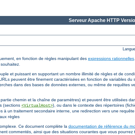
Serveur Apache HTTP Versio
Langue
uement, en fonction de règles manipulant des
expressions rationnelles
 souhaitez.
uple et puissant en supportant un nombre illimité de règles et de cond
URLs peuvent être finement caractérisées en fonction de variables du s
cherches dans des bases de données externes, ou même de requêtes v
partie chemin et la chaîne de paramètres) et peuvent être utilisées dan
ls (sections
), ou dans le contexte des répertoires (fich
<VirtualHost>
gles à un traitement secondaire interne, une redirection vers une requê
aux règles
s complexe. Ce document complète la
documentation de référence du m
ment commentés, ainsi que des situations courantes que vous pourrez 