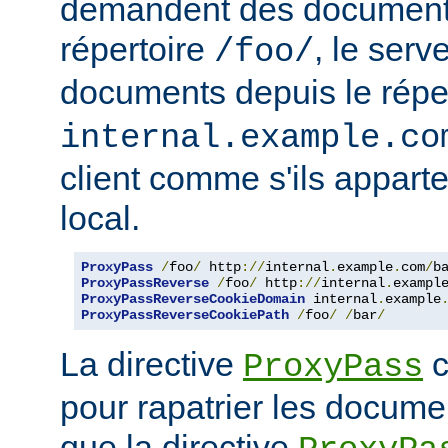
demandent des documents
répertoire
, le serv
/foo/
documents depuis le répe
internal.example.co
client comme s'ils appart
local.
ProxyPass
/
foo
/
 http
://
internal
.
example
.
com
/
b
ProxyPassReverse
/
foo
/
 http
://
internal
.
exampl
ProxyPassReverseCookieDomain
 internal
.
example
ProxyPassReverseCookiePath
/
foo
/
/
bar
/
La directive
c
ProxyPass
pour rapatrier les docume
que la directive