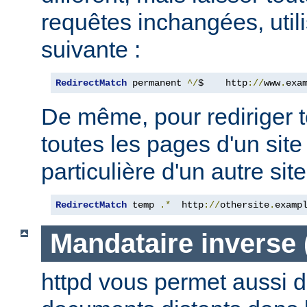
requêtes inchangées, utili
suivante :
RedirectMatch
 permanent 
^/
$    http
://
www
.
exa
De même, pour rediriger 
toutes les pages d'un sit
particulière d'un autre site,
RedirectMatch
 temp 
.*
  http
://
othersite
.
examp
Mandataire inverse
httpd vous permet aussi d