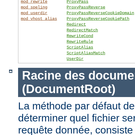
mod_rewrite
ProxyPass
mod_speling
ProxyPassReverse
mod_userdir
ProxyPassReverseCookieDomain
mod_vhost_alias
ProxyPassReverseCookiePath
Redirect
RedirectMatch
RewriteCond
RewriteRule
ScriptAlias
ScriptAliasMatch
UserDir
Racine des docume
(DocumentRoot)
La méthode par défaut de
déterminer quel fichier se
requête donnée, consiste 