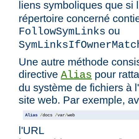
liens symboliques que si 
répertoire concerné conti
ou
FollowSymLinks
SymLinksIfOwnerMatc
Une autre méthode consiste
directive
pour ratta
Alias
du système de fichiers à 
site web. Par exemple, a
Alias
/
docs 
/
var
/
web
l'URL