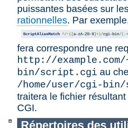
puissantes basées sur le
rationnelles
. Par exemple
ScriptAliasMatch
^/~([
a-zA-Z0-9
]+)/
cgi-bin
/(.
fera correspondre une req
http://example.com/
au ch
bin/script.cgi
/home/user/cgi-bin/
traitera le fichier résulta
CGI.
Répertoires des util