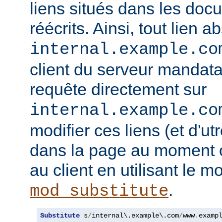
liens situés dans les doc
réécrits. Ainsi, tout lien a
internal.example.co
client du serveur mandatai
requête directement sur
internal.example.co
modifier ces liens (et d'u
dans la page au moment o
au client en utilisant le m
.
mod_substitute
Substitute
 s
/
internal\.example\.com
/
www
.
examp