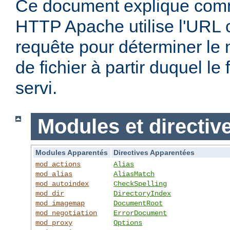
Ce document explique comm
HTTP Apache utilise l'URL
requête pour déterminer le
de fichier à partir duquel le 
servi.
Modules et directiv
Modules Apparentés
Directives Apparentées
mod_actions
Alias
mod_alias
AliasMatch
mod_autoindex
CheckSpelling
mod_dir
DirectoryIndex
mod_imagemap
DocumentRoot
mod_negotiation
ErrorDocument
mod_proxy
Options