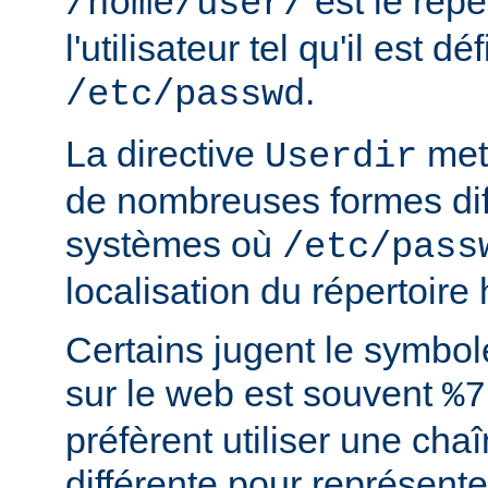
est le rép
/home/user/
l'utilisateur tel qu'il est dé
.
/etc/passwd
La directive
met 
Userdir
de nombreuses formes dif
systèmes où
/etc/pass
localisation du répertoire
Certains jugent le symbol
sur le web est souvent
%7
préfèrent utiliser une cha
différente pour représente