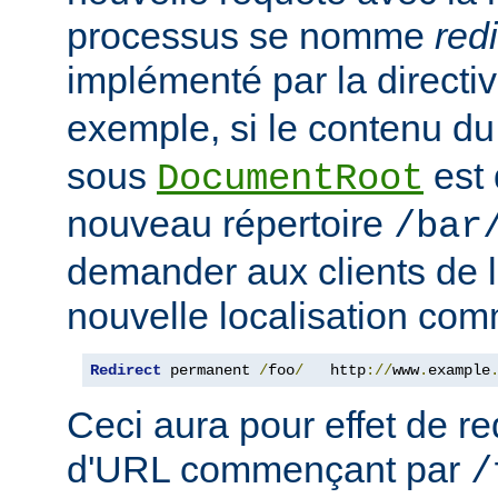
processus se nomme
red
implémenté par la directi
exemple, si le contenu du
sous
est 
DocumentRoot
nouveau répertoire
/bar
demander aux clients de l
nouvelle localisation comm
Redirect
 permanent 
/
foo
/
   http
://
www
.
example
Ceci aura pour effet de re
d'URL commençant par
/