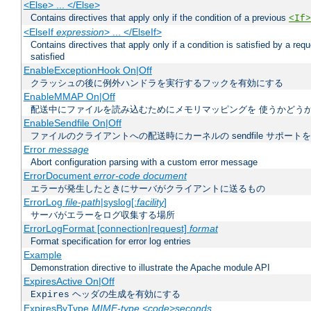
<Else> ... </Else>
Contains directives that apply only if the condition of a previous
<If>
<ElseIf
expression
> ... </ElseIf>
Contains directives that apply only if a condition is satisfied by a req
satisfied
EnableExceptionHook On|Off
クラッシュの後に例外ハンドラを実行するフックを有効にする
EnableMMAP On|Off
配送中にファイルを読み込むためにメモリマッピングを 使うかどう
EnableSendfile On|Off
ファイルのクライアントへの配送時にカーネルの sendfile サポート
Error
message
Abort configuration parsing with a custom error message
ErrorDocument
error-code document
エラーが発生したときにサーバがクライアントに送るもの
ErrorLog
file-path
|syslog[:
facility
]
サーバがエラーをログ収集する場所
ErrorLogFormat [connection|request]
format
Format specification for error log entries
Example
Demonstration directive to illustrate the Apache module API
ExpiresActive On|Off
ヘッダの生成を有効にする
Expires
ExpiresByType
MIME-type
<code>seconds