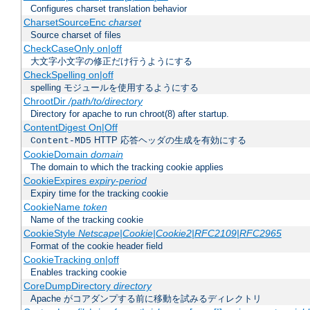
Configures charset translation behavior
CharsetSourceEnc
charset
Source charset of files
CheckCaseOnly on|off
大文字小文字の修正だけ行うようにする
CheckSpelling on|off
spelling モジュールを使用するようにする
ChrootDir
/path/to/directory
Directory for apache to run chroot(8) after startup.
ContentDigest On|Off
HTTP 応答ヘッダの生成を有効にする
Content-MD5
CookieDomain
domain
The domain to which the tracking cookie applies
CookieExpires
expiry-period
Expiry time for the tracking cookie
CookieName
token
Name of the tracking cookie
CookieStyle
Netscape|Cookie|Cookie2|RFC2109|RFC2965
Format of the cookie header field
CookieTracking on|off
Enables tracking cookie
CoreDumpDirectory
directory
Apache がコアダンプする前に移動を試みるディレクトリ