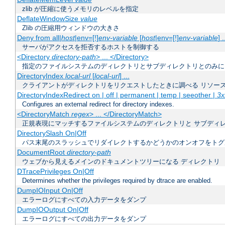
zlib が圧縮に使うメモリのレベルを指定
DeflateWindowSize
value
Zlib の圧縮用ウィンドウの大きさ
Deny from all|
host
|env=[!]
env-variable
[
host
|env=[!]
env-variable
] .
サーバがアクセスを拒否するホストを制御する
<Directory
directory-path
> ... </Directory>
指定のファイルシステムのディレクトリとサブディレクトリとのみに
DirectoryIndex
local-url
[
local-url
] ...
クライアントがディレクトリをリクエストしたときに調べる リソー
DirectoryIndexRedirect on | off | permanent | temp | seeother |
3x
Configures an external redirect for directory indexes.
<DirectoryMatch
regex
> ... </DirectoryMatch>
正規表現にマッチするファイルシステムのディレクトリと サブディ
DirectorySlash On|Off
パス末尾のスラッシュでリダイレクトするかどうかのオンオフをトグ
DocumentRoot
directory-path
ウェブから見えるメインのドキュメントツリーになる ディレクトリ
DTracePrivileges On|Off
Determines whether the privileges required by dtrace are enabled.
DumpIOInput On|Off
エラーログにすべての入力データをダンプ
DumpIOOutput On|Off
エラーログにすべての出力データをダンプ