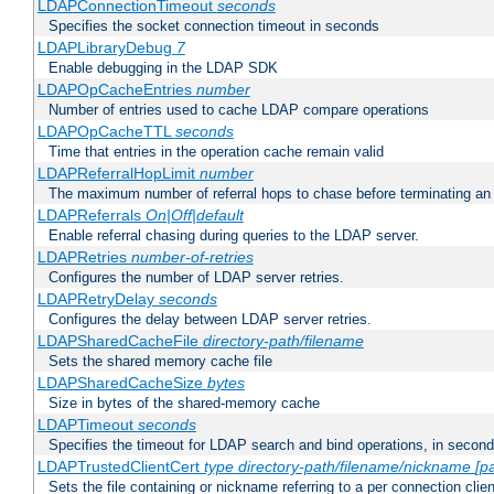
LDAPConnectionTimeout
seconds
Specifies the socket connection timeout in seconds
LDAPLibraryDebug
7
Enable debugging in the LDAP SDK
LDAPOpCacheEntries
number
Number of entries used to cache LDAP compare operations
LDAPOpCacheTTL
seconds
Time that entries in the operation cache remain valid
LDAPReferralHopLimit
number
The maximum number of referral hops to chase before terminating a
LDAPReferrals
On|Off|default
Enable referral chasing during queries to the LDAP server.
LDAPRetries
number-of-retries
Configures the number of LDAP server retries.
LDAPRetryDelay
seconds
Configures the delay between LDAP server retries.
LDAPSharedCacheFile
directory-path/filename
Sets the shared memory cache file
LDAPSharedCacheSize
bytes
Size in bytes of the shared-memory cache
LDAPTimeout
seconds
Specifies the timeout for LDAP search and bind operations, in secon
LDAPTrustedClientCert
type
directory-path/filename/nickname
[p
Sets the file containing or nickname referring to a per connection clien