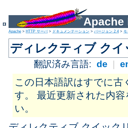
Apach
Apache
>
HTTP サーバ
>
ドキュメンテーション
>
バージョン 2.4
>
モ
ディレクティブ ク
翻訳済み言語:
de
|
e
この日本語訳はすでに古
す。 最近更新された内
い。
ディレクティブ クイックリフ