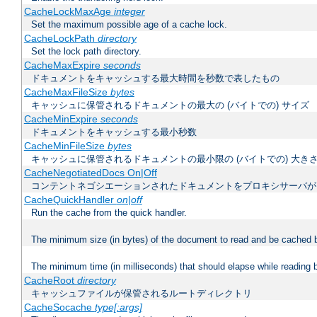
CacheLockMaxAge
integer
Set the maximum possible age of a cache lock.
CacheLockPath
directory
Set the lock path directory.
CacheMaxExpire
seconds
ドキュメントをキャッシュする最大時間を秒数で表したもの
CacheMaxFileSize
bytes
キャッシュに保管されるドキュメントの最大の (バイトでの) サイズ
CacheMinExpire
seconds
ドキュメントをキャッシュする最小秒数
CacheMinFileSize
bytes
キャッシュに保管されるドキュメントの最小限の (バイトでの) 大き
CacheNegotiatedDocs On|Off
コンテントネゴシエーションされたドキュメントをプロキシサーバが
CacheQuickHandler
on|off
Run the cache from the quick handler.
The minimum size (in bytes) of the document to read and be cached 
The minimum time (in milliseconds) that should elapse while reading 
CacheRoot
directory
キャッシュファイルが保管されるルートディレクトリ
CacheSocache
type[:args]