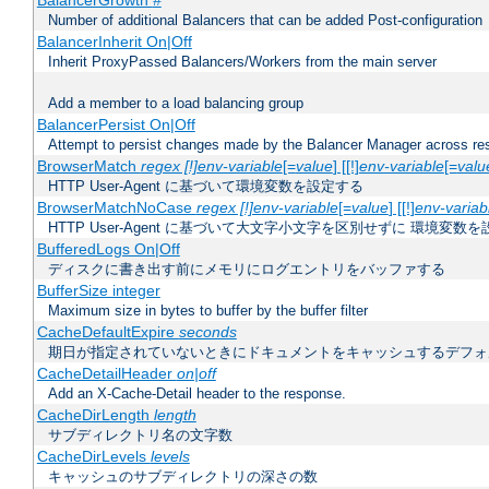
BalancerGrowth
#
Number of additional Balancers that can be added Post-configuration
BalancerInherit On|Off
Inherit ProxyPassed Balancers/Workers from the main server
Add a member to a load balancing group
BalancerPersist On|Off
Attempt to persist changes made by the Balancer Manager across res
BrowserMatch
regex [!]env-variable
[=
value
] [[!]
env-variable
[=
valu
HTTP User-Agent に基づいて環境変数を設定する
BrowserMatchNoCase
regex [!]env-variable
[=
value
] [[!]
env-variab
HTTP User-Agent に基づいて大文字小文字を区別せずに 環境変数
BufferedLogs On|Off
ディスクに書き出す前にメモリにログエントリをバッファする
BufferSize integer
Maximum size in bytes to buffer by the buffer filter
CacheDefaultExpire
seconds
期日が指定されていないときにドキュメントをキャッシュするデフォ
CacheDetailHeader
on|off
Add an X-Cache-Detail header to the response.
CacheDirLength
length
サブディレクトリ名の文字数
CacheDirLevels
levels
キャッシュのサブディレクトリの深さの数