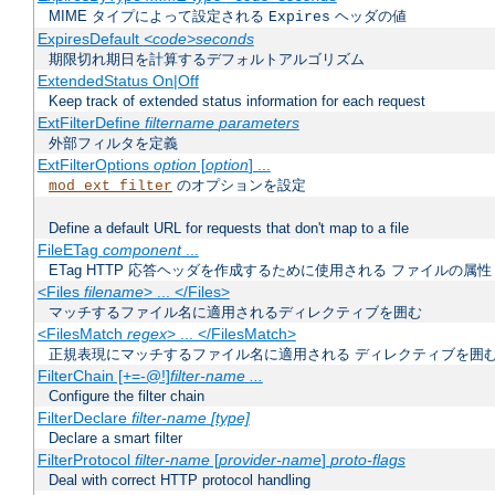
MIME タイプによって設定される
ヘッダの値
Expires
ExpiresDefault
<code>seconds
期限切れ期日を計算するデフォルトアルゴリズム
ExtendedStatus On|Off
Keep track of extended status information for each request
ExtFilterDefine
filtername
parameters
外部フィルタを定義
ExtFilterOptions
option
[
option
] ...
のオプションを設定
mod_ext_filter
Define a default URL for requests that don't map to a file
FileETag
component
...
ETag HTTP 応答ヘッダを作成するために使用される ファイルの属性
<Files
filename
> ... </Files>
マッチするファイル名に適用されるディレクティブを囲む
<FilesMatch
regex
> ... </FilesMatch>
正規表現にマッチするファイル名に適用される ディレクティブを囲
FilterChain [+=-@!]
filter-name
...
Configure the filter chain
FilterDeclare
filter-name
[type]
Declare a smart filter
FilterProtocol
filter-name
[
provider-name
]
proto-flags
Deal with correct HTTP protocol handling