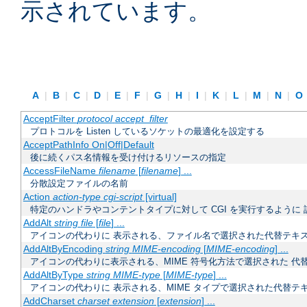
示されています。
A
|
B
|
C
|
D
|
E
|
F
|
G
|
H
|
I
|
K
|
L
|
M
|
N
|
O
AcceptFilter
protocol
accept_filter
プロトコルを Listen しているソケットの最適化を設定する
AcceptPathInfo On|Off|Default
後に続くパス名情報を受け付けるリソースの指定
AccessFileName
filename
[
filename
] ...
分散設定ファイルの名前
Action
action-type
cgi-script
[virtual]
特定のハンドラやコンテントタイプに対して CGI を実行するように 
AddAlt
string
file
[
file
] ...
アイコンの代わりに 表示される、ファイル名で選択された代替テキ
AddAltByEncoding
string
MIME-encoding
[
MIME-encoding
] ...
アイコンの代わりに表示される、MIME 符号化方法で選択された 代
AddAltByType
string
MIME-type
[
MIME-type
] ...
アイコンの代わりに 表示される、MIME タイプで選択された代替テ
AddCharset
charset
extension
[
extension
] ...