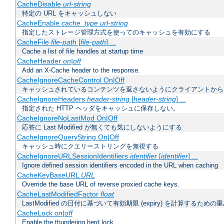
CacheDisable
url-string
特定の URL をキャッシュしない
CacheEnable
cache_type
url-string
指定したストレージ管理方式を使ってのキャッシュを有効にする
CacheFile
file-path
[
file-path
] ...
Cache a list of file handles at startup time
CacheHeader
on|off
Add an X-Cache header to the response.
CacheIgnoreCacheControl On|Off
キャッシュされているコンテンツを返さないようにクライアントから
CacheIgnoreHeaders
header-string
[
header-string
] ...
指定された HTTP ヘッダをキャッシュに保存しない。
CacheIgnoreNoLastMod On|Off
応答に Last Modified が無くても気にしないようにする
CacheIgnoreQueryString On|Off
キャッシュ時にクエリーストリングを無視する
CacheIgnoreURLSessionIdentifiers
identifier
[
identifier
] ...
Ignore defined session identifiers encoded in the URL when caching
CacheKeyBaseURL
URL
Override the base URL of reverse proxied cache keys.
CacheLastModifiedFactor
float
LastModified の日付に基づいて有効期限 (expiry) を計算するため
CacheLock
on|off
Enable the thundering herd lock.