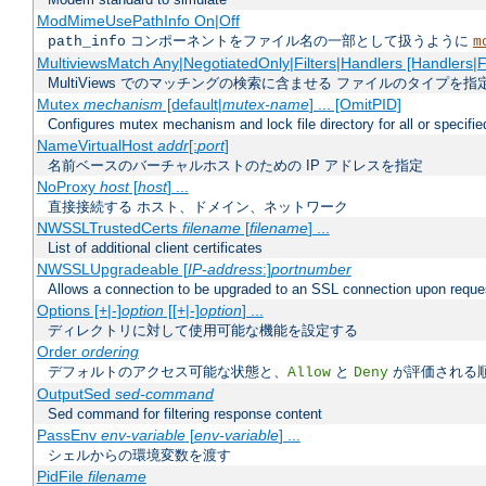
ModMimeUsePathInfo On|Off
コンポーネントをファイル名の一部として扱うように
path_info
m
MultiviewsMatch Any|NegotiatedOnly|Filters|Handlers [Handlers|Fi
MultiViews でのマッチングの検索に含ませる ファイルのタイプを指
Mutex
mechanism
[default|
mutex-name
] ... [OmitPID]
Configures mutex mechanism and lock file directory for all or specifi
NameVirtualHost
addr
[:
port
]
名前ベースのバーチャルホストのための IP アドレスを指定
NoProxy
host
[
host
] ...
直接接続する ホスト、ドメイン、ネットワーク
NWSSLTrustedCerts
filename
[
filename
] ...
List of additional client certificates
NWSSLUpgradeable [
IP-address
:]
portnumber
Allows a connection to be upgraded to an SSL connection upon reque
Options [+|-]
option
[[+|-]
option
] ...
ディレクトリに対して使用可能な機能を設定する
Order
ordering
デフォルトのアクセス可能な状態と、
と
が評価される
Allow
Deny
OutputSed
sed-command
Sed command for filtering response content
PassEnv
env-variable
[
env-variable
] ...
シェルからの環境変数を渡す
PidFile
filename