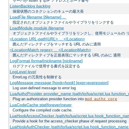
サーバが listen するIP アドレスとポート番号
ListenBacklog
backlog
保留状態のコネクションのキューの最大長
LoadFile
filename
[
filename
] ...
指定されたオブジェクトファイルやライブラリをリンクする
LoadModule
module filename
オブジェクトファイルやライブラリをリンクし、使用モジュールの 
<Location
URL-path
|
URL
> ... </Location>
囲んだディレクティブをマッチする URL のみに適用
<LocationMatch
regex
> ... </LocationMatch>
囲んだディレクティブを正規表現にマッチする URL のみに 適用
LogFormat
format
|
nickname
[
nickname
]
ログファイルで使用する書式を設定する
LogLevel
level
ErrorLog の冗長性を制御する
LogMessage
message
[hook=
hook
] [expr=
expression
]
Log user-defined message to error log
LuaAuthzProvider provider_name /path/to/lua/script.lua function
Plug an authorization provider function into
mod_authz_core
LuaCodeCache stat|forever|never
Configure the compiled code cache.
LuaHookAccessChecker /path/to/lua/script.lua hook_function_name
Provide a hook for the access_checker phase of request processing
LuaHookAuthChecker /path/to/lua/script.lua hook_function_name [