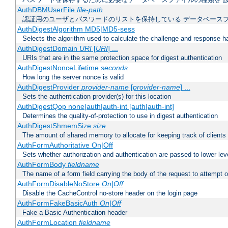
AuthDBMUserFile
file-path
認証用のユーザとパスワードのリストを保持している データベース
AuthDigestAlgorithm MD5|MD5-sess
Selects the algorithm used to calculate the challenge and response ha
AuthDigestDomain
URI
[
URI
] ...
URIs that are in the same protection space for digest authentication
AuthDigestNonceLifetime
seconds
How long the server nonce is valid
AuthDigestProvider
provider-name
[
provider-name
] ...
Sets the authentication provider(s) for this location
AuthDigestQop none|auth|auth-int [auth|auth-int]
Determines the quality-of-protection to use in digest authentication
AuthDigestShmemSize
size
The amount of shared memory to allocate for keeping track of clients
AuthFormAuthoritative On|Off
Sets whether authorization and authentication are passed to lower le
AuthFormBody
fieldname
The name of a form field carrying the body of the request to attempt 
AuthFormDisableNoStore
On|Off
Disable the CacheControl no-store header on the login page
AuthFormFakeBasicAuth
On|Off
Fake a Basic Authentication header
AuthFormLocation
fieldname