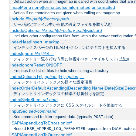
Default action when an imagemap is called with coordinates that are n
ImapMenu none|formatted|semiformatted|unformatted
Action if no coordinates are given when calling an imagemap
Include
file-path
|
directory-path
サーバ設定ファイル中から他の設定ファイルを取り込む
IncludeOptional
file-path
|
directory-path
|
wildcard
Includes other configuration files from within the server configuration f
IndexHeadInsert
"markup ..."
インデックスページの HEAD セクションにテキストを挿入する
IndexIgnore
file
[
file
] ...
ディレクトリ一覧を行なう際に無視すべき ファイルリストに追加
IndexIgnoreReset ON|OFF
Empties the list of files to hide when listing a directory
IndexOptions [+|-]
option
[[+|-]
option
] ...
ディレクトリインデックスの様々な設定項目
IndexOrderDefault Ascending|Descending Name|Date|Size|Descri
ディレクトリインデックスの標準の順番付けを設定
IndexStyleSheet
url-path
ディレクトリインデックスに CSS スタイルシートを追加する
InputSed
sed-command
Sed command to filter request data (typically
data)
POST
ISAPIAppendLogToErrors on|off
Record
requests from ISAPI extensio
HSE_APPEND_LOG_PARAMETER
ISAPIAppendLogToQuery on|off