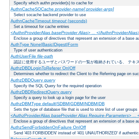
Specify which authn provider(s) to cache for
AuthnCacheSOCache
provider-name[:provider-args]
Select socache backend provider to use
AuthnCacheTimeout
timeout
(seconds)
Set a timeout for cache entries
<AuthnProviderAlias
baseProvider Alias
> ... </AuthnProviderAlias
Enclose a group of directives that represent an extension of a base au
AuthType None|Basic|Digest|Form
Type of user authentication
AuthUserFile
file-path
認証に使用するユーザとパスワードの一覧が格納されている、 テキ
AuthzDBDLoginToReferer On|Off
Determines whether to redirect the Client to the Referring page on succ
AuthzDBDQuery
query
Specify the SQL Query for the required operation
AuthzDBDRedirectQuery
query
Specify a query to look up a login page for the user
AuthzDBMType default|SDBM|GDBM|NDBM|DB
Sets the type of database file that is used to store list of user groups
<AuthzProviderAlias
baseProvider Alias Require-Parameters
> ...
Enclose a group of directives that represent an extension of a base au
AuthzSendForbiddenOnFailure On|Off
Send '403 FORBIDDEN' instead of '401 UNAUTHORIZED' if authenticat