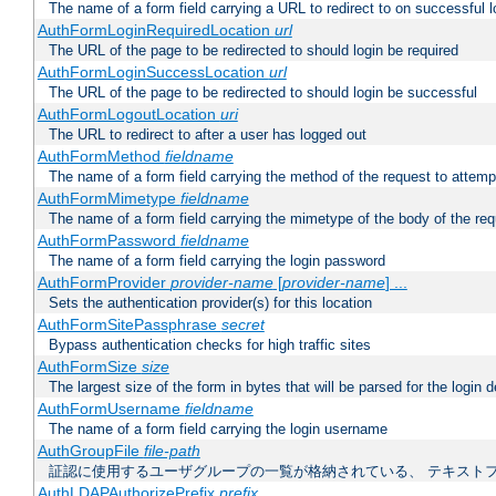
The name of a form field carrying a URL to redirect to on successful l
AuthFormLoginRequiredLocation
url
The URL of the page to be redirected to should login be required
AuthFormLoginSuccessLocation
url
The URL of the page to be redirected to should login be successful
AuthFormLogoutLocation
uri
The URL to redirect to after a user has logged out
AuthFormMethod
fieldname
The name of a form field carrying the method of the request to attemp
AuthFormMimetype
fieldname
The name of a form field carrying the mimetype of the body of the req
AuthFormPassword
fieldname
The name of a form field carrying the login password
AuthFormProvider
provider-name
[
provider-name
] ...
Sets the authentication provider(s) for this location
AuthFormSitePassphrase
secret
Bypass authentication checks for high traffic sites
AuthFormSize
size
The largest size of the form in bytes that will be parsed for the login d
AuthFormUsername
fieldname
The name of a form field carrying the login username
AuthGroupFile
file-path
証認に使用するユーザグループの一覧が格納されている、 テキスト
AuthLDAPAuthorizePrefix
prefix