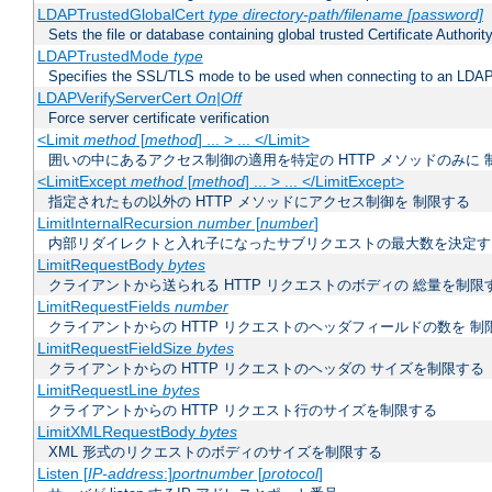
LDAPTrustedGlobalCert
type
directory-path/filename
[password]
Sets the file or database containing global trusted Certificate Authority 
LDAPTrustedMode
type
Specifies the SSL/TLS mode to be used when connecting to an LDAP
LDAPVerifyServerCert
On|Off
Force server certificate verification
<Limit
method
[
method
] ... > ... </Limit>
囲いの中にあるアクセス制御の適用を特定の HTTP メソッドのみに 
<LimitExcept
method
[
method
] ... > ... </LimitExcept>
指定されたもの以外の HTTP メソッドにアクセス制御を 制限する
LimitInternalRecursion
number
[
number
]
内部リダイレクトと入れ子になったサブリクエストの最大数を決定す
LimitRequestBody
bytes
クライアントから送られる HTTP リクエストのボディの 総量を制限
LimitRequestFields
number
クライアントからの HTTP リクエストのヘッダフィールドの数を 制
LimitRequestFieldSize
bytes
クライアントからの HTTP リクエストのヘッダの サイズを制限する
LimitRequestLine
bytes
クライアントからの HTTP リクエスト行のサイズを制限する
LimitXMLRequestBody
bytes
XML 形式のリクエストのボディのサイズを制限する
Listen [
IP-address
:]
portnumber
[
protocol
]