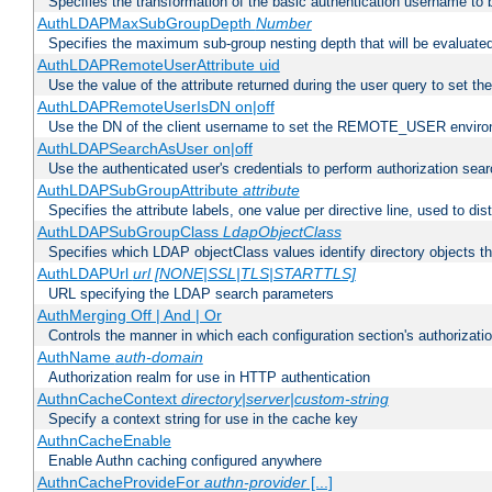
Specifies the transformation of the basic authentication username to
AuthLDAPMaxSubGroupDepth
Number
Specifies the maximum sub-group nesting depth that will be evaluated
AuthLDAPRemoteUserAttribute uid
Use the value of the attribute returned during the user query to se
AuthLDAPRemoteUserIsDN on|off
Use the DN of the client username to set the REMOTE_USER environ
AuthLDAPSearchAsUser on|off
Use the authenticated user's credentials to perform authorization sea
AuthLDAPSubGroupAttribute
attribute
Specifies the attribute labels, one value per directive line, used to d
AuthLDAPSubGroupClass
LdapObjectClass
Specifies which LDAP objectClass values identify directory objects t
AuthLDAPUrl
url [NONE|SSL|TLS|STARTTLS]
URL specifying the LDAP search parameters
AuthMerging Off | And | Or
Controls the manner in which each configuration section's authorizatio
AuthName
auth-domain
Authorization realm for use in HTTP authentication
AuthnCacheContext
directory|server|custom-string
Specify a context string for use in the cache key
AuthnCacheEnable
Enable Authn caching configured anywhere
AuthnCacheProvideFor
authn-provider
[...]