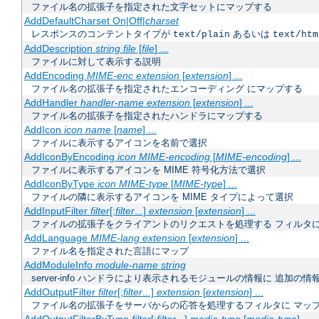
ファイル名の拡張子を指定された文字セットにマップする
AddDefaultCharset On|Off|
charset
レスポンスのコンテントタイプが
あるいは
text/plain
text/htm
AddDescription
string
file
[
file
] ...
ファイルに対して表示する説明
AddEncoding
MIME-enc
extension
[
extension
] ...
ファイル名の拡張子を指定されたエンコーディング にマップする
AddHandler
handler-name
extension
[
extension
] ...
ファイル名の拡張子を指定されたハンドラにマップする
AddIcon
icon
name
[
name
] ...
ファイルに表示するアイコンを名前で選択
AddIconByEncoding
icon
MIME-encoding
[
MIME-encoding
] ...
ファイルに表示するアイコンを MIME 符号化方法で選択
AddIconByType
icon
MIME-type
[
MIME-type
] ...
ファイルの隣に表示するアイコンを MIME タイプによって選択
AddInputFilter
filter
[;
filter
...]
extension
[
extension
] ...
ファイルの拡張子をクライアントのリクエストを処理する フィルタ
AddLanguage
MIME-lang
extension
[
extension
] ...
ファイル名を指定された言語にマップ
AddModuleInfo
module-name
string
server-info ハンドラにより表示されるモジュールの情報に 追加の
AddOutputFilter
filter
[;
filter
...]
extension
[
extension
] ...
ファイル名の拡張子をサーバからの応答を処理するフィルタに マッ