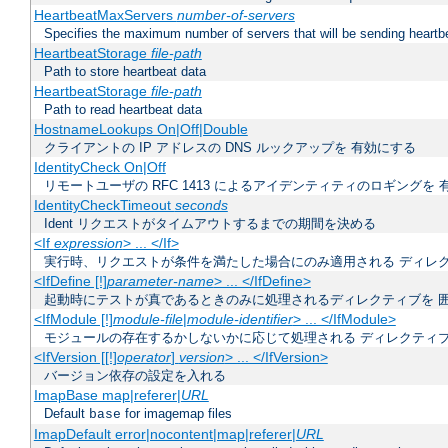
HeartbeatMaxServers
number-of-servers
Specifies the maximum number of servers that will be sending heartbe
HeartbeatStorage
file-path
Path to store heartbeat data
HeartbeatStorage
file-path
Path to read heartbeat data
HostnameLookups On|Off|Double
クライアントの IP アドレスの DNS ルックアップを 有効にする
IdentityCheck On|Off
リモートユーザの RFC 1413 によるアイデンティティのロギングを 
IdentityCheckTimeout
seconds
Ident リクエストがタイムアウトするまでの期間を決める
<If
expression
> ... </If>
実行時、リクエストが条件を満たした場合にのみ適用される ディレ
<IfDefine [!]
parameter-name
> ... </IfDefine>
起動時にテストが真であるときのみに処理されるディレクティブを 
<IfModule [!]
module-file
|
module-identifier
> ... </IfModule>
モジュールの存在するかしないかに応じて処理される ディレクティ
<IfVersion [[!]
operator
]
version
> ... </IfVersion>
バージョン依存の設定を入れる
ImapBase map|referer|
URL
Default
for imagemap files
base
ImapDefault error|nocontent|map|referer|
URL