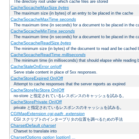
The directory root under which cache files are stored
CacheSocacheMaxSize
bytes
The maximum size (in bytes) of an entry to be placed in the cache
CacheSocacheMaxTime
seconds
The maximum time (in seconds) for a document to be placed in the c
CacheSocacheMinTime
seconds
The maximum time (in seconds) for a document to be placed in the c
CacheSocacheReadSize
bytes
The minimum size (in bytes) of the document to read and be cached 
CacheSocacheReadTime
milliseconds
The minimum time (in milliseconds) that should elapse while reading 
CacheStaleOnError
on|off
Serve stale content in place of 5xx responses.
CacheStoreExpired On|Off
Attempt to cache responses that the server reports as expired
CacheStoreNoStore On|Off
no-store と指定されているレスポンスのキャッシュを試みる。
CacheStorePrivate On|Off
private と指定されているレスポンスのキャッシュを試みる。
CGIMapExtension
cgi-path
.extension
CGI スクリプトのインタープリタの位置を調べるための手法
CharsetDefault
charset
Charset to translate into
CharsetOptions
option
[
option
] ...