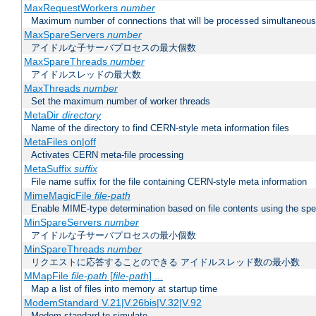
MaxRequestWorkers
number
Maximum number of connections that will be processed simultaneous
MaxSpareServers
number
アイドルな子サーバプロセスの最大個数
MaxSpareThreads
number
アイドルスレッドの最大数
MaxThreads
number
Set the maximum number of worker threads
MetaDir
directory
Name of the directory to find CERN-style meta information files
MetaFiles on|off
Activates CERN meta-file processing
MetaSuffix
suffix
File name suffix for the file containing CERN-style meta information
MimeMagicFile
file-path
Enable MIME-type determination based on file contents using the spec
MinSpareServers
number
アイドルな子サーバプロセスの最小個数
MinSpareThreads
number
リクエストに応答することのできる アイドルスレッド数の最小数
MMapFile
file-path
[
file-path
] ...
Map a list of files into memory at startup time
ModemStandard V.21|V.26bis|V.32|V.92
Modem standard to simulate