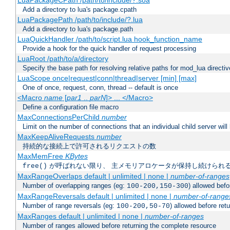
LuaPackageCPath /path/to/include/?.soa
Add a directory to lua's package.cpath
LuaPackagePath /path/to/include/?.lua
Add a directory to lua's package.path
LuaQuickHandler /path/to/script.lua hook_function_name
Provide a hook for the quick handler of request processing
LuaRoot /path/to/a/directory
Specify the base path for resolving relative paths for mod_lua directi
LuaScope once|request|conn|thread|server [min] [max]
One of once, request, conn, thread -- default is once
<Macro
name
[
par1
..
parN
]> ... </Macro>
Define a configuration file macro
MaxConnectionsPerChild
number
Limit on the number of connections that an individual child server will h
MaxKeepAliveRequests
number
持続的な接続上で許可されるリクエストの数
MaxMemFree
KBytes
が呼ばれない限り、 主メモリアロケータが保持し続けられ
free()
MaxRangeOverlaps default | unlimited | none |
number-of-ranges
Number of overlapping ranges (eg:
) allowed bef
100-200,150-300
MaxRangeReversals default | unlimited | none |
number-of-range
Number of range reversals (eg:
) allowed before ret
100-200,50-70
MaxRanges default | unlimited | none |
number-of-ranges
Number of ranges allowed before returning the complete resource