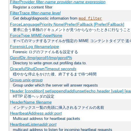
FilterProvider
filter-name
provider-name
expression
Register a content filter
FilterTrace
filter-name
level
Get debug/diagnostic information from
mod_filter
ForceLanguagePriority None|Prefer|Fallback [Prefer|Fallback]
要求に合う単独のドキュメントが見つからなかったときに行なうこと
ForceType
MIME-type
|None
すべてのマッチするファイルが指定の MIME コンテントタイプで 
ForensicLog
filename
|
pipe
Forensic ログのファイル名を設定する
GprofDir
/tmp/gprof/
|
/tmp/gprof/
%
Directory to write gmon.out profiling data to.
GracefulShutDownTimeout
seconds
穏やかな停止をかけた後、終了するまで待つ時間
Group
unix-group
Group under which the server will answer requests
Header [
condition
] set|append|add|unset|echo
header
[
value
] [ea
HTTP 応答ヘッダの設定
HeaderName
filename
インデックス一覧の先頭に挿入されるファイルの名前
HeartbeatAddress
addr:port
Multicast address for heartbeat packets
HeartbeatListen
addr:port
multicast address to listen for incoming heartbeat requests