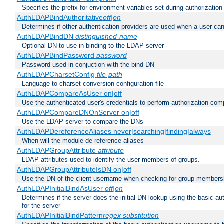
Specifies the prefix for environment variables set during authorization
AuthLDAPBindAuthoritative
off|on
Determines if other authentication providers are used when a user can
AuthLDAPBindDN
distinguished-name
Optional DN to use in binding to the LDAP server
AuthLDAPBindPassword
password
Password used in conjuction with the bind DN
AuthLDAPCharsetConfig
file-path
Language to charset conversion configuration file
AuthLDAPCompareAsUser on|off
Use the authenticated user's credentials to perform authorization co
AuthLDAPCompareDNOnServer on|off
Use the LDAP server to compare the DNs
AuthLDAPDereferenceAliases never|searching|finding|always
When will the module de-reference aliases
AuthLDAPGroupAttribute
attribute
LDAP attributes used to identify the user members of groups.
AuthLDAPGroupAttributeIsDN on|off
Use the DN of the client username when checking for group members
AuthLDAPInitialBindAsUser
off|on
Determines if the server does the initial DN lookup using the basic a
for the server
AuthLDAPInitialBindPattern
regex
substitution