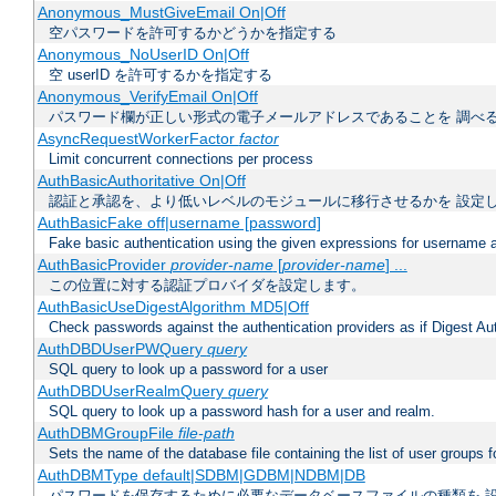
Anonymous_MustGiveEmail On|Off
空パスワードを許可するかどうかを指定する
Anonymous_NoUserID On|Off
空 userID を許可するかを指定する
Anonymous_VerifyEmail On|Off
パスワード欄が正しい形式の電子メールアドレスであることを 調べ
AsyncRequestWorkerFactor
factor
Limit concurrent connections per process
AuthBasicAuthoritative On|Off
認証と承認を、より低いレベルのモジュールに移行させるかを 設定
AuthBasicFake off|username [password]
Fake basic authentication using the given expressions for username
AuthBasicProvider
provider-name
[
provider-name
] ...
この位置に対する認証プロバイダを設定します。
AuthBasicUseDigestAlgorithm MD5|Off
Check passwords against the authentication providers as if Digest Aut
AuthDBDUserPWQuery
query
SQL query to look up a password for a user
AuthDBDUserRealmQuery
query
SQL query to look up a password hash for a user and realm.
AuthDBMGroupFile
file-path
Sets the name of the database file containing the list of user groups f
AuthDBMType default|SDBM|GDBM|NDBM|DB
パスワードを保存するために必要なデータベースファイルの種類を 