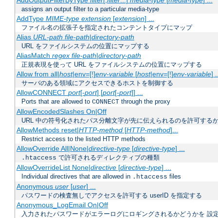
AddOutputFilterByType
filter
[;
filter
...]
media-type
[
media-type
] ...
assigns an output filter to a particular media-type
AddType
MIME-type
extension
[
extension
] ...
ファイル名の拡張子を指定されたコンテントタイプにマップ
Alias
URL-path
file-path
|
directory-path
URL をファイルシステムの位置にマップする
AliasMatch
regex
file-path
|
directory-path
正規表現を使って URL をファイルシステムの位置にマップする
Allow from all|
host
|env=[!]
env-variable
[
host
|env=[!]
env-variable
] .
サーバのある領域にアクセスできるホストを制御する
AllowCONNECT
port
[-
port
] [
port
[-
port
]] ...
Ports that are allowed to
through the proxy
CONNECT
AllowEncodedSlashes On|Off
URL 中の符号化されたパス分離文字が先に伝えられるのを許可するか
AllowMethods reset|
HTTP-method
[
HTTP-method
]...
Restrict access to the listed HTTP methods
AllowOverride All|None|
directive-type
[
directive-type
] ...
で許可されるディレクティブの種類
.htaccess
AllowOverrideList None|
directive
[
directive-type
] ...
Individual directives that are allowed in
files
.htaccess
Anonymous
user
[
user
] ...
パスワードの検査無しでアクセスを許可する userID を指定する
Anonymous_LogEmail On|Off
入力されたパスワードがエラーログにロギングされるかどうかを 設