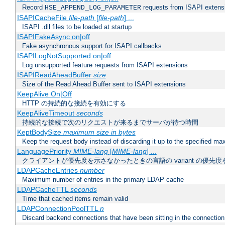
Record
requests from ISAPI extensio
HSE_APPEND_LOG_PARAMETER
ISAPICacheFile
file-path
[
file-path
] ...
ISAPI .dll files to be loaded at startup
ISAPIFakeAsync on|off
Fake asynchronous support for ISAPI callbacks
ISAPILogNotSupported on|off
Log unsupported feature requests from ISAPI extensions
ISAPIReadAheadBuffer
size
Size of the Read Ahead Buffer sent to ISAPI extensions
KeepAlive On|Off
HTTP の持続的な接続を有効にする
KeepAliveTimeout
seconds
持続的な接続で次のリクエストが来るまでサーバが待つ時間
KeptBodySize
maximum size in bytes
Keep the request body instead of discarding it up to the specified ma
LanguagePriority
MIME-lang
[
MIME-lang
] ...
クライアントが優先度を示さなかったときの言語の variant の優先度
LDAPCacheEntries
number
Maximum number of entries in the primary LDAP cache
LDAPCacheTTL
seconds
Time that cached items remain valid
LDAPConnectionPoolTTL
n
Discard backend connections that have been sitting in the connection