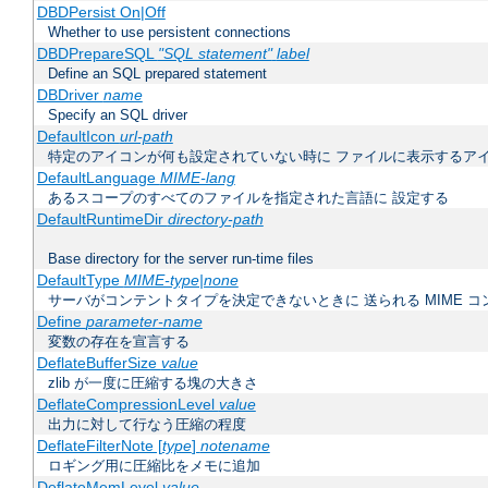
DBDPersist On|Off
Whether to use persistent connections
DBDPrepareSQL
"SQL statement"
label
Define an SQL prepared statement
DBDriver
name
Specify an SQL driver
DefaultIcon
url-path
特定のアイコンが何も設定されていない時に ファイルに表示するア
DefaultLanguage
MIME-lang
あるスコープのすべてのファイルを指定された言語に 設定する
DefaultRuntimeDir
directory-path
Base directory for the server run-time files
DefaultType
MIME-type|none
サーバがコンテントタイプを決定できないときに 送られる MIME 
Define
parameter-name
変数の存在を宣言する
DeflateBufferSize
value
zlib が一度に圧縮する塊の大きさ
DeflateCompressionLevel
value
出力に対して行なう圧縮の程度
DeflateFilterNote [
type
]
notename
ロギング用に圧縮比をメモに追加
DeflateMemLevel
value